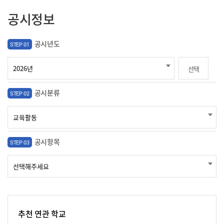
공시정보
공시년도
STEP 01
선택
공시분류
STEP 02
공시항목
STEP 03
추천 연관 학교