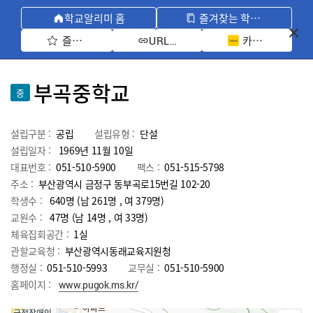
학교알리미 홈
즐겨찾는 학교 모아보기
즐겨찾기 선택
카카오톡 공유 
URL 복사
부곡중학교
중
설립구분 :
공립
설립유형 :
단설
설립일자 :
1969년 11월 10일
대표번호 :
051-510-5900
팩스 :
051-515-5798
주소 :
부산광역시 금정구 동부곡로15번길 102-20
학생수 :
640명 (남 261명 , 여 379명)
교원수 :
47명
(남
14
명 , 여
33
명)
체육집회공간 :
1실
관할교육청 :
부산광역시동래교육지원청
행정실 :
051-510-5993
교무실 :
051-510-5900
홈페이지 :
www.pugok.ms.kr/