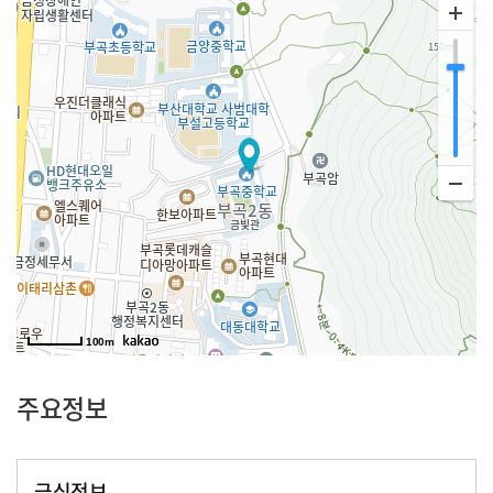
100m
주요정보
급식정보