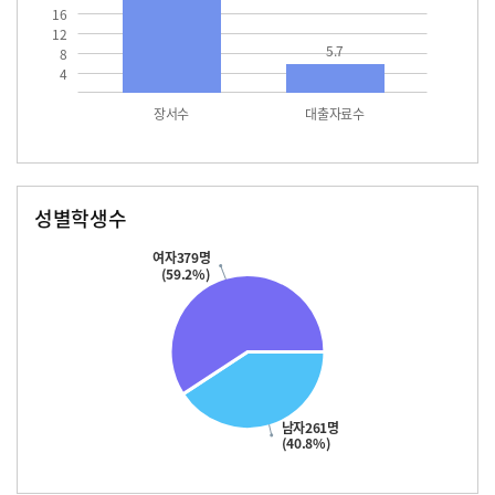
16
12
5.7
8
4
장서수
대출자료수
성별학생수
남자
여자
261.0
379.0
여자379명
(59.2%)
남자261명
(40.8%)