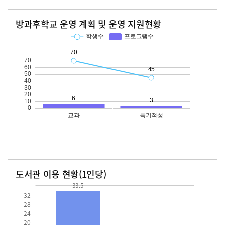
방과후학교 운영 계획 및 운영 지원현황
교과
특기적성
학생수
프로그램수
학생수
프로그램수
70
45
도서관 이용 현황(1인당)
장서수
대출자료수
33.5
33.5
32
28
24
20