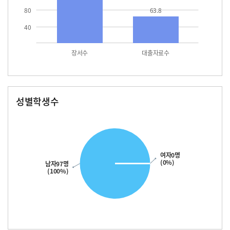
80
63.8
40
장서수
대출자료수
성별학생수
남자
여자
97.0
여자0명
(0%)
남자97명
(100%)