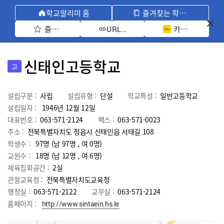
학교알리미 홈
즐겨찾는 학교 모아보기
즐겨찾기 선택
카카오톡 공유 
URL 복사
신태인고등학교
고
설립구분 :
사립
설립유형 :
단설
학교특성 :
일반고등학교
설립일자 :
1946년 12월 12일
대표번호 :
063-571-2124
팩스 :
063-571-0023
주소 :
전북특별자치도 정읍시 신태인읍 서태길 108
학생수 :
97명 (남 97명 , 여 0명)
교원수 :
18명
(남
12
명 , 여
6
명)
체육집회공간 :
2실
관할교육청 :
전북특별자치도교육청
행정실 :
063-571-2122
교무실 :
063-571-2124
홈페이지 :
http://www.sintaein.hs.kr