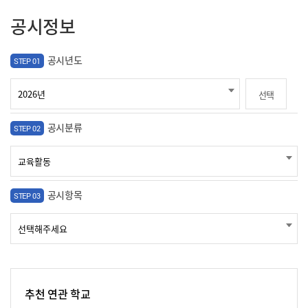
공시정보
공시년도
STEP 01
선택
공시분류
STEP 02
공시항목
STEP 03
추천 연관 학교