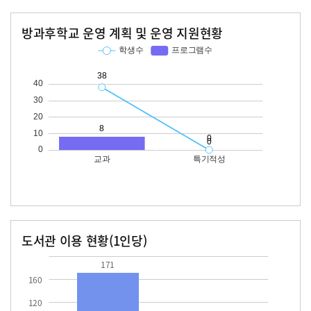
방과후학교 운영 계획 및 운영 지원현황
교과
특기적성
학생수
프로그램수
학생수
프로그램수
38
도서관 이용 현황(1인당)
장서수
대출자료수
171.0
63.8
171
160
120