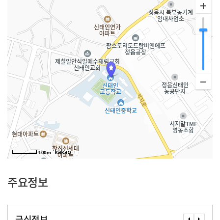
100m
주요정보
급식정보