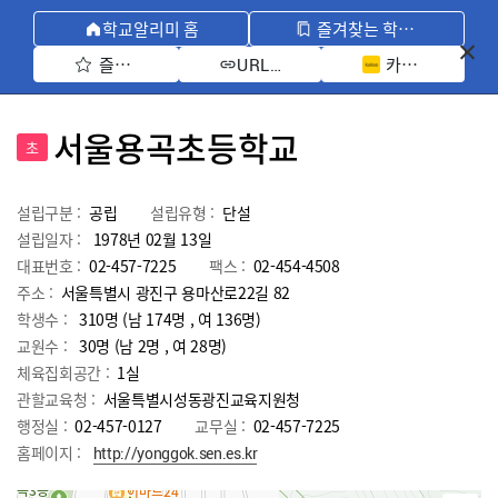
학교알리미 홈
즐겨찾는 학교 모아보기
즐겨찾기 선택
카카오톡 공유 
URL 복사
서울용곡초등학교
초
설립구분 :
공립
설립유형 :
단설
설립일자 :
1978년 02월 13일
대표번호 :
02-457-7225
팩스 :
02-454-4508
주소 :
서울특별시 광진구 용마산로22길 82
학생수 :
310명 (남 174명 , 여 136명)
교원수 :
30명
(남
2
명 , 여
28
명)
체육집회공간 :
1실
관할교육청 :
서울특별시성동광진교육지원청
행정실 :
02-457-0127
교무실 :
02-457-7225
홈페이지 :
http://yonggok.sen.es.kr