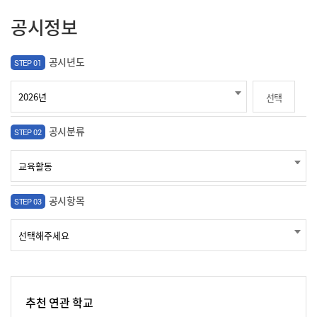
공시정보
공시년도
STEP 01
선택
공시분류
STEP 02
공시항목
STEP 03
추천 연관 학교