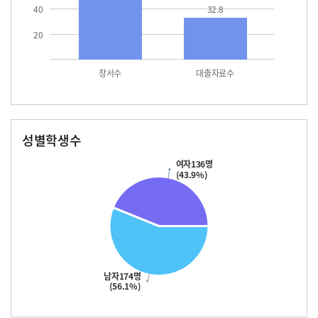
40
32.8
20
장서수
대출자료수
성별학생수
남자
여자
174.0
136.0
여자136명
(43.9%)
남자174명
(56.1%)