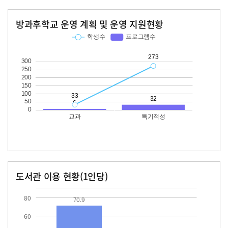
방과후학교 운영 계획 및 운영 지원현황
교과
특기적성
학생수
프로그램수
학생수
프로그램수
33
273
32
도서관 이용 현황(1인당)
장서수
대출자료수
70.9
32.8
80
70.9
60