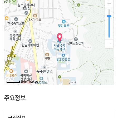
100m
주요정보
급식정보