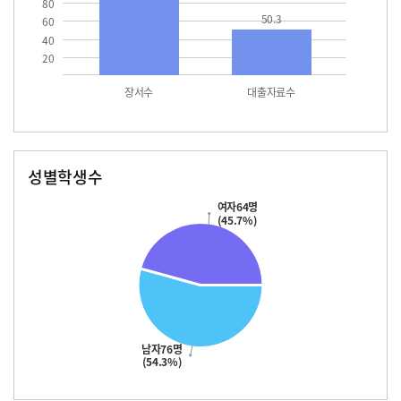
80
50.3
60
40
20
장서수
대출자료수
성별학생수
남자
여자
76.0
64.0
여자64명
(45.7%)
남자76명
(54.3%)