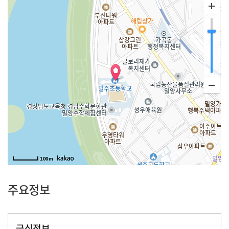
100m
주요정보
급식정보