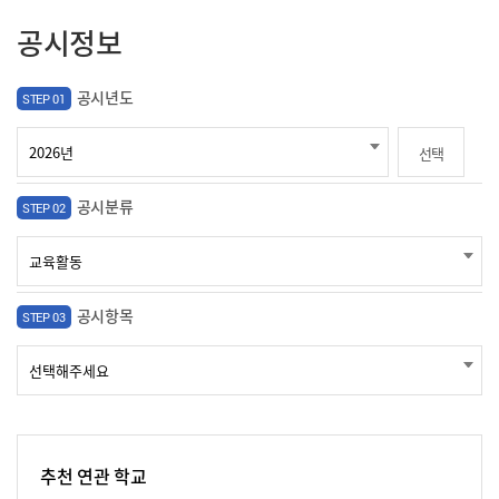
공시정보
공시년도
STEP 01
선택
공시분류
STEP 02
공시항목
STEP 03
추천 연관 학교