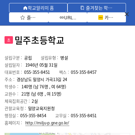
학교알리미 홈
즐겨찾는 학교 모아보기
즐겨찾기 선택
카카오톡 공유 
URL 복사
밀주초등학교
초
설립구분 :
공립
설립유형 :
병설
설립일자 :
1946년 05월 31일
대표번호 :
055-355-8451
팩스 :
055-355-8457
주소 :
경상남도 밀양시 가곡13길 24
학생수 :
140명 (남 76명 , 여 64명)
교원수 :
21명
(남
6
명 , 여
15
명)
체육집회공간 :
2실
관할교육청 :
밀양교육지원청
행정실 :
055-355-8454
교무실 :
055-355-8451
홈페이지 :
http://milju-p.gne.go.kr/