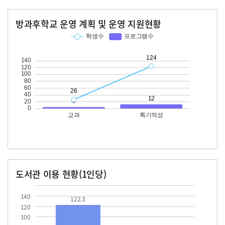
방과후학교 운영 계획 및 운영 지원현황
교과
특기적성
학생수
프로그램수
학생수
프로그램수
26
124
12
도서관 이용 현황(1인당)
장서수
대출자료수
122.3
50.3
140
122.3
120
100