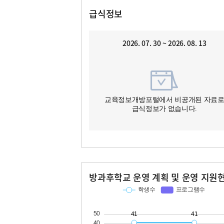
급식정보
2026. 07. 30 ~ 2026. 08. 13
교육정보개방포털에서 비공개된 자료
급식정보가 없습니다.
방과후학교 운영 계획 및 운영 지원
교과
특기적성
학생수
프로그램수
학생수
프로그램수
41
41