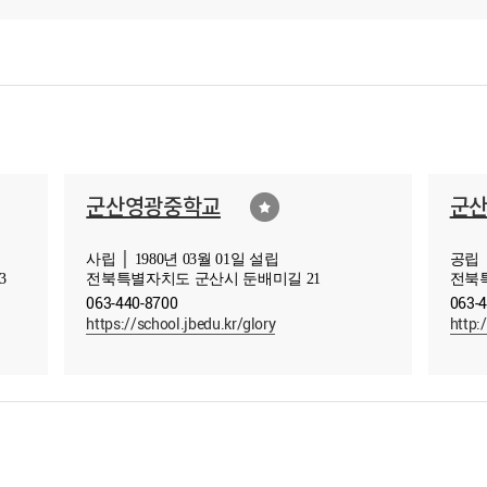
군산영광중학교
군
사립 │ 1980년 03월 01일 설립
공립 │
3
전북특별자치도 군산시 둔배미길 21
전북특
063-440-8700
063-
https://school.jbedu.kr/glory
http: