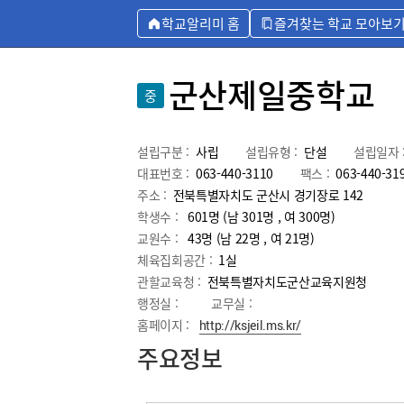
학교알리미 홈
즐겨찾는 학교 모아보
군산제일중학교
중
설립구분 :
사립
설립유형 :
단설
설립일자 
대표번호 :
063-440-3110
팩스 :
063-440-31
주소 :
전북특별자치도 군산시 경기장로 142
학생수 :
601명 (남 301명 , 여 300명)
교원수 :
43명
(남
22
명 , 여
21
명)
체육집회공간 :
1실
관할교육청 :
전북특별자치도군산교육지원청
행정실 :
교무실 :
홈페이지 :
http://ksjeil.ms.kr/
주요정보