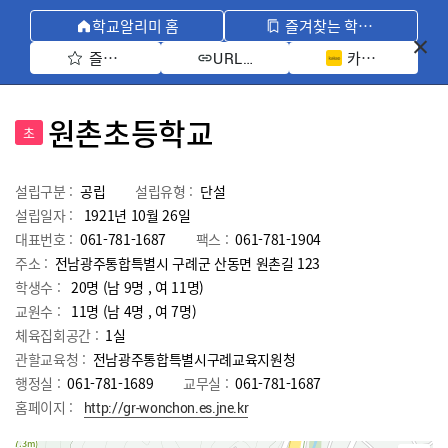
학교알리미 홈
즐겨찾는 학교 모아보기
즐겨찾기 선택
카카오톡 공유 
URL 복사
원촌초등학교
초
설립구분 :
공립
설립유형 :
단설
설립일자 :
1921년 10월 26일
대표번호 :
061-781-1687
팩스 :
061-781-1904
주소 :
전남광주통합특별시 구례군 산동면 원촌길 123
학생수 :
20명 (남 9명 , 여 11명)
교원수 :
11명
(남
4
명 , 여
7
명)
체육집회공간 :
1실
관할교육청 :
전남광주통합특별시구례교육지원청
행정실 :
061-781-1689
교무실 :
061-781-1687
홈페이지 :
http://gr-wonchon.es.jne.kr