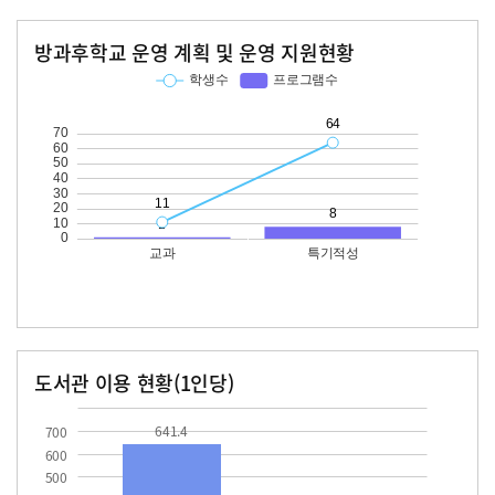
방과후학교 운영 계획 및 운영 지원현황
교과
특기적성
학생수
프로그램수
학생수
프로그램수
11
64
도서관 이용 현황(1인당)
장서수
대출자료수
641.4
48.5
641.4
700
600
500