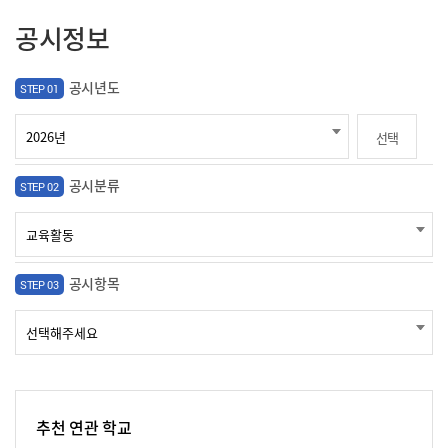
공시정보
공시년도
STEP 01
선택
공시분류
STEP 02
공시항목
STEP 03
추천 연관 학교