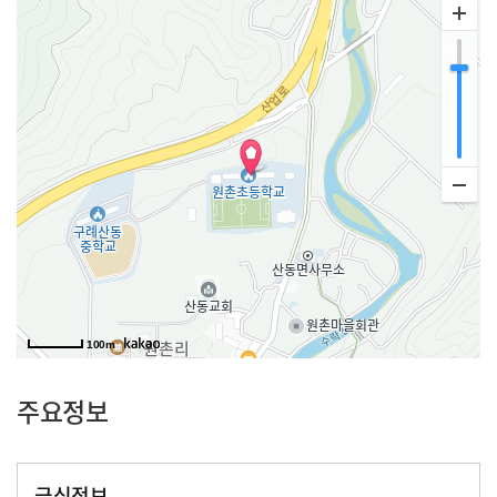
100m
주요정보
급식정보