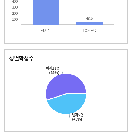
400
300
200
48.5
100
장서수
대출자료수
성별학생수
남자
여자
11.0
여자11명
(55%)
남자9명
(45%)