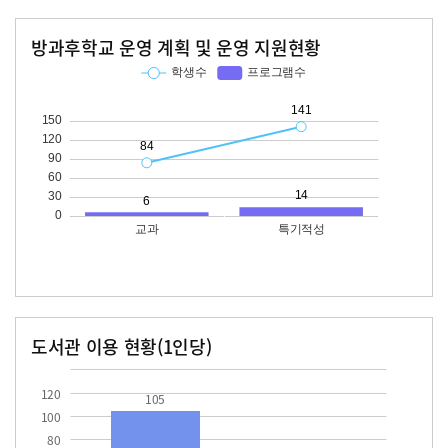
방과후학교 운영 계획 및 운영 지원현황
교과
특기적성
학생수
프로그램수
학생수
프로그램수
84
141
14
도서관 이용 현황(1인당)
장서수
대출자료수
105.0
15.2
120
105
100
80