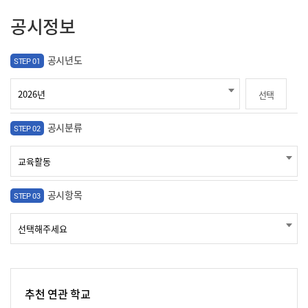
공시정보
공시년도
STEP 01
선택
공시분류
STEP 02
공시항목
STEP 03
추천 연관 학교