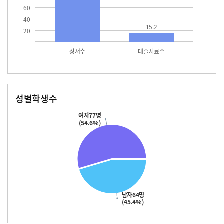
60
40
15.2
20
장서수
대출자료수
성별학생수
남자
여자
64.0
77.0
여자77명
(54.6%)
남자64명
(45.4%)