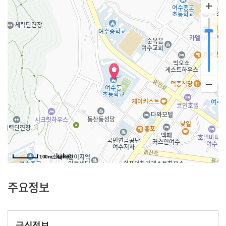
100m
주요정보
급식정보