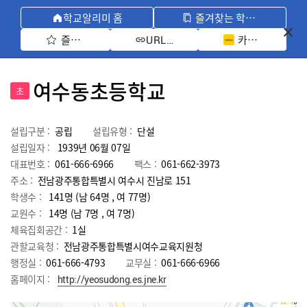
학교알리미 홈
즐겨찾는 학교 모아보기
즐겨찾기 선택
카카오톡 공유 
URL 복사
여수동초등학교
초
설립구분 :
공립
설립유형 :
단설
설립일자 :
1939년 06월 07일
대표번호 :
061-666-6966
팩스 :
061-662-3973
주소 :
전남광주통합특별시 여수시 진남로 151
학생수 :
141명 (남 64명 , 여 77명)
교원수 :
14명
(남
7
명 , 여
7
명)
체육집회공간 :
1실
관할교육청 :
전남광주통합특별시여수교육지원청
행정실 :
061-666-4793
교무실 :
061-666-6966
홈페이지 :
http://yeosudong.es.jne.kr