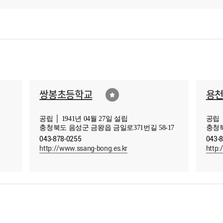
쌍봉초등학교
용
공립 │ 1941년 04월 27일 설립
공립 │
충청북도 음성군 금왕읍 금일로371번길 58-17
충청북
043-878-0255
043-
http://www.ssang-bong.es.kr
http: