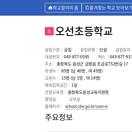
학교알리미 홈
즐겨찾는 학교 모아보
오선초등학교
초
설립구분 :
공립
설립유형 :
단설
설립일자 
대표번호 :
043-877-0595
팩스 :
043-877-93
주소 :
충청북도 음성군 금왕읍 초금로752번길 17
학생수 :
85명 (남 40명 , 여 45명)
교원수 :
15명
(남
1
명 , 여
14
명)
체육집회공간 :
1실
관할교육청 :
충청북도음성교육지원청
행정실 :
교무실 :
홈페이지 :
school.cbe.go.kr/oson-e
주요정보