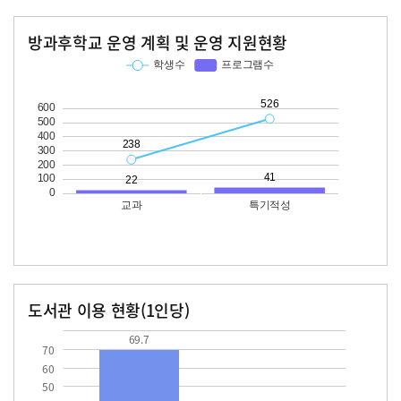
방과후학교 운영 계획 및 운영 지원현황
교과
특기적성
학생수
프로그램수
학생수
프로그램수
238
22
526
41
도서관 이용 현황(1인당)
장서수
대출자료수
69.7
14.0
69.7
70
60
50