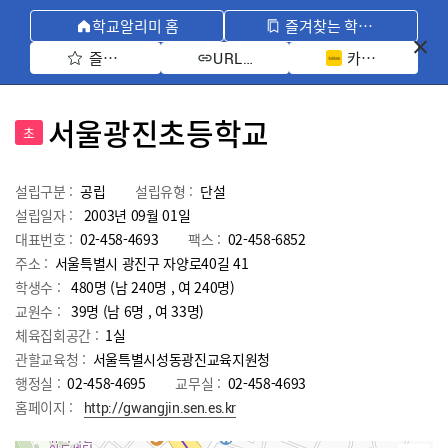
학교알리미 홈
즐겨찾는 학교 모아보기
즐겨찾기 선택
카카오톡 공유 
URL 복사
서울광진초등학교
초
설립구분 :
공립
설립유형 :
단설
설립일자 :
2003년 09월 01일
대표번호 :
02-458-4693
팩스 :
02-458-6852
주소 :
서울특별시 광진구 자양로40길 41
학생수 :
480명 (남 240명 , 여 240명)
교원수 :
39명
(남
6
명 , 여
33
명)
체육집회공간 :
1실
관할교육청 :
서울특별시성동광진교육지원청
행정실 :
02-458-4695
교무실 :
02-458-4693
홈페이지 :
http://gwangjin.sen.es.kr