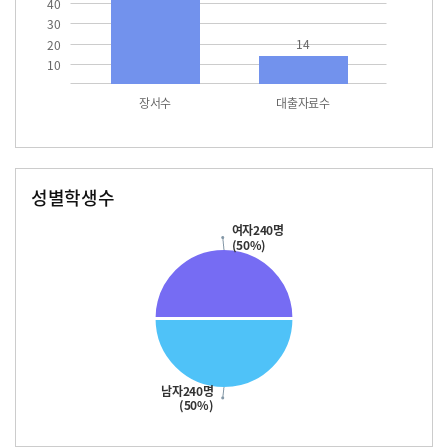
40
30
14
20
10
장서수
대출자료수
성별학생수
남자
여자
240.0
240.0
여자240명
(50%)
남자240명
(50%)