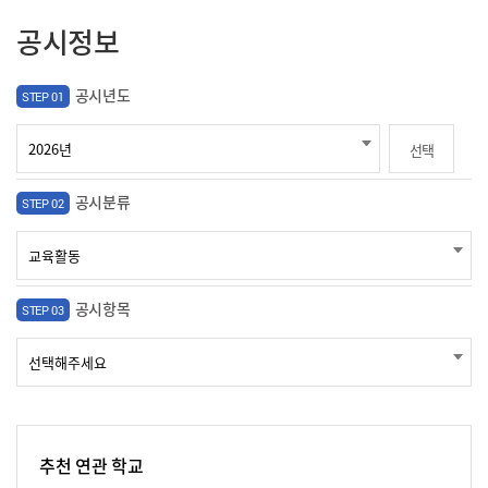
공시정보
공시년도
STEP 01
선택
공시분류
STEP 02
공시항목
STEP 03
추천 연관 학교