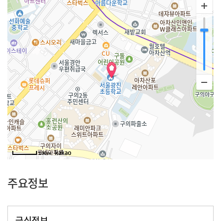
100m
주요정보
급식정보