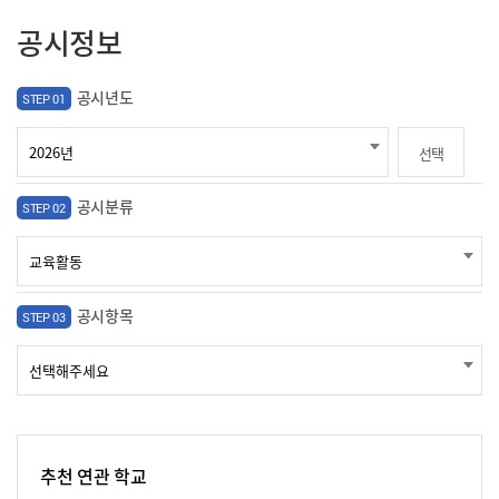
공시정보
공시년도
STEP 01
선택
공시분류
STEP 02
공시항목
STEP 03
추천 연관 학교