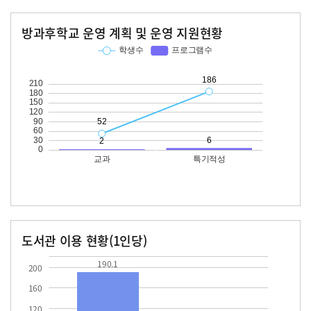
방과후학교 운영 계획 및 운영 지원현황
교과
특기적성
학생수
프로그램수
학생수
프로그램수
52
186
도서관 이용 현황(1인당)
장서수
대출자료수
190.1
190.1
200
160
120