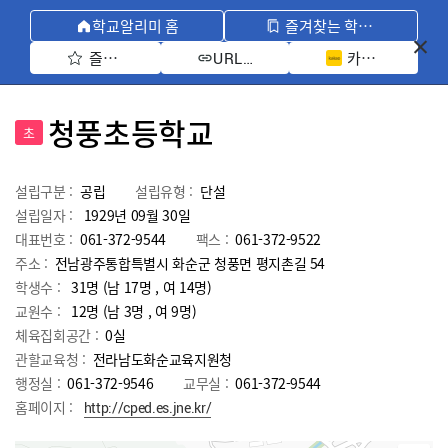
학교알리미 홈
즐겨찾는 학교 모아보기
즐겨찾기 선택
카카오톡 공유 
URL 복사
청풍초등학교
초
설립구분 :
공립
설립유형 :
단설
설립일자 :
1929년 09월 30일
대표번호 :
061-372-9544
팩스 :
061-372-9522
주소 :
전남광주통합특별시 화순군 청풍면 평지촌길 54
학생수 :
31명 (남 17명 , 여 14명)
교원수 :
12명
(남
3
명 , 여
9
명)
체육집회공간 :
0실
관할교육청 :
전라남도화순교육지원청
행정실 :
061-372-9546
교무실 :
061-372-9544
홈페이지 :
http://cped.es.jne.kr/