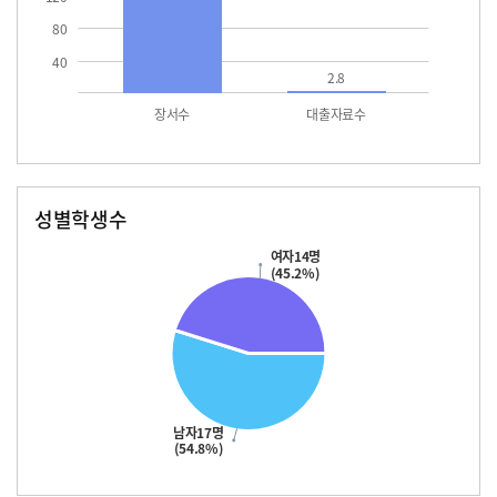
80
40
2.8
장서수
대출자료수
성별학생수
남자
여자
17.0
14.0
여자14명
(45.2%)
남자17명
(54.8%)