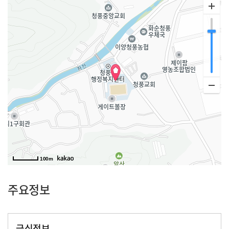
100m
주요정보
급식정보