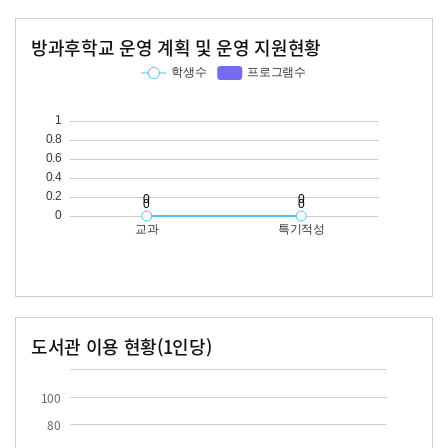
방과후학교 운영 계획 및 운영 지원현황
교과
특기적성
학생수
프로그램수
학생수
프로그램수
도서관 이용 현황(1인당)
장서수
대출자료수
100
80