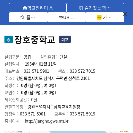
학교알리미 홈
즐겨찾는 학교 모아보기
즐겨찾기 선택
카카오톡 공유 
URL 복사
장호중학교
중
폐교
설립구분 :
공립
설립유형 :
단설
설립일자 :
1964년 01월 11일
대표번호 :
033-571-5901
팩스 :
033-572-7015
주소 :
강원특별자치도 삼척시 근덕면 삼척로 2101
학생수 :
0명 (남 0명 , 여 0명)
교원수 :
0명
(남
0
명 , 여
0
명)
체육집회공간 :
0실
관할교육청 :
강원특별자치도삼척교육지원청
행정실 :
033-571-5901
교무실 :
033-571-5919
홈페이지 :
http://jangho.gwe.ms.kr