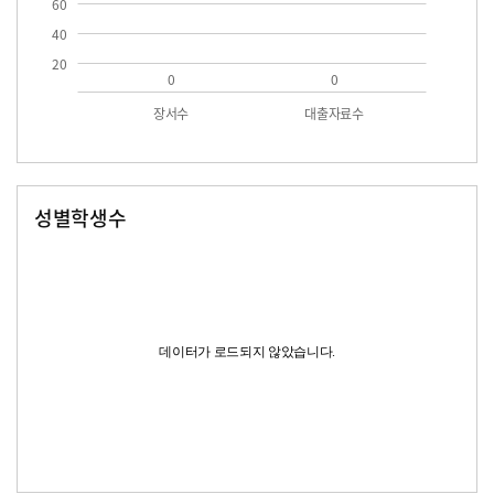
60
40
20
0
0
장서수
대출자료수
성별학생수
남자
여자
데이터가 로드되지 않았습니다.