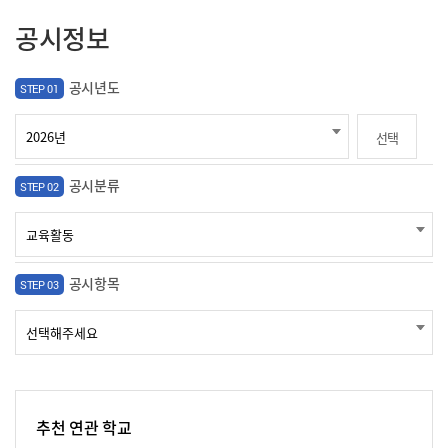
공시정보
공시년도
STEP 01
선택
공시분류
STEP 02
공시항목
STEP 03
추천 연관 학교