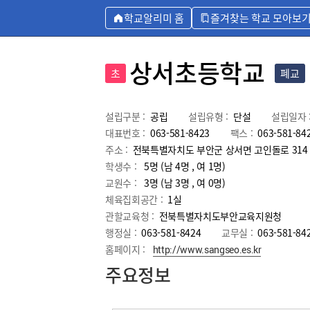
학교알리미 홈
즐겨찾는 학교 모아보
상서초등학교
초
폐교
설립구분 :
공립
설립유형 :
단설
설립일자 
대표번호 :
063-581-8423
팩스 :
063-581-84
주소 :
전북특별자치도 부안군 상서면 고인돌로 314
학생수 :
5명 (남 4명 , 여 1명)
교원수 :
3명
(남
3
명 , 여
0
명)
체육집회공간 :
1실
관할교육청 :
전북특별자치도부안교육지원청
행정실 :
063-581-8424
교무실 :
063-581-84
홈페이지 :
http://www.sangseo.es.kr
주요정보