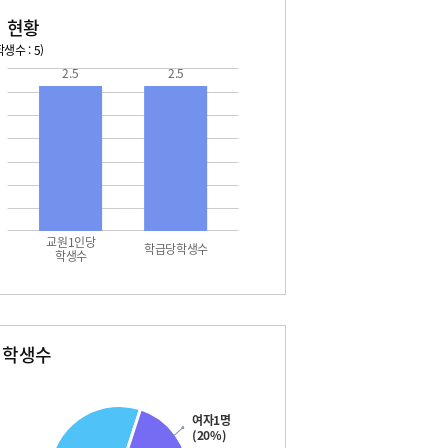
 현황
생수 : 5)
2.5
2.5
교원1인당
학급당학생수
학생수
별학생수
여자1명
(20%)