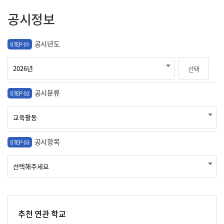
공시정보
공시년도
STEP 01
선택
공시분류
STEP 02
공시항목
STEP 03
추천 연관 학교