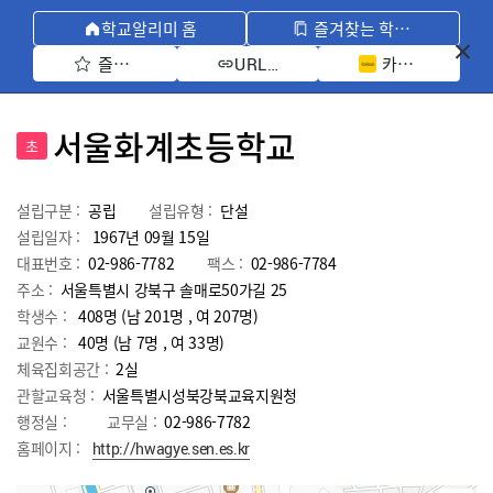
학교알리미 홈
즐겨찾는 학교 모아보기
즐겨찾기 선택
카카오톡 공유 
URL 복사
서울화계초등학교
초
설립구분 :
공립
설립유형 :
단설
설립일자 :
1967년 09월 15일
대표번호 :
02-986-7782
팩스 :
02-986-7784
주소 :
서울특별시 강북구 솔매로50가길 25
학생수 :
408명 (남 201명 , 여 207명)
교원수 :
40명
(남
7
명 , 여
33
명)
체육집회공간 :
2실
관할교육청 :
서울특별시성북강북교육지원청
행정실 :
교무실 :
02-986-7782
홈페이지 :
http://hwagye.sen.es.kr