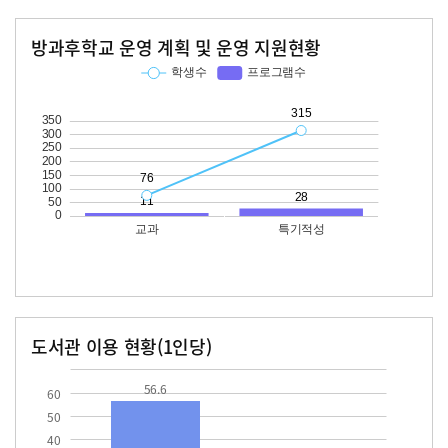
방과후학교 운영 계획 및 운영 지원현황
교과
특기적성
학생수
프로그램수
학생수
프로그램수
76
11
315
28
도서관 이용 현황(1인당)
장서수
대출자료수
56.6
21.1
56.6
60
50
40