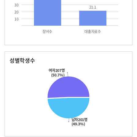
30
21.1
20
10
장서수
대출자료수
성별학생수
남자
여자
201.0
207.0
여자207명
(50.7%)
남자201명
(49.3%)