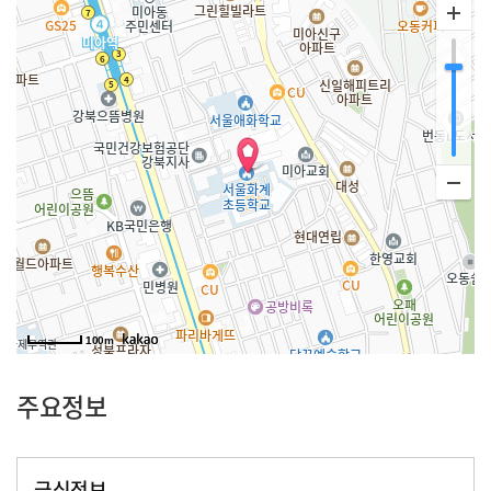
100m
주요정보
급식정보