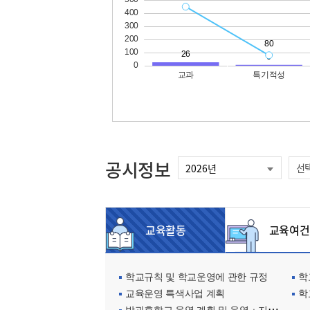
공시정보
선
교육활동
교육여건
학교규칙 및 학교운영에 관한 규정
학교
교육운영 특색사업 계획
학