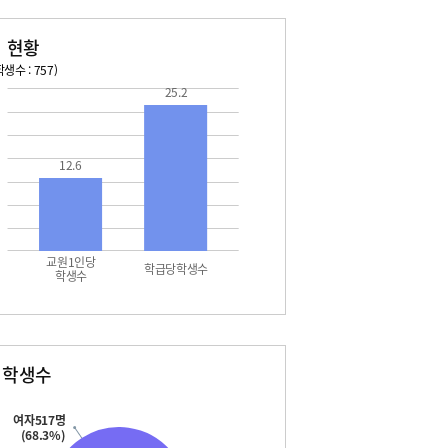
 현황
생수 : 757)
25.2
026. 08. 15 토 ~ 2026. 08. 21 금
2026. 08. 22 토 ~ 2026. 
5 토 - 여름방학
08. 22 토 - 토요휴업일
5 토 - 광복절
12.6
6 일 - 여름방학
7 월 - 대체공휴일
교원1인당
학급당학생수
학생수
별학생수
여자517명
(68.3%)