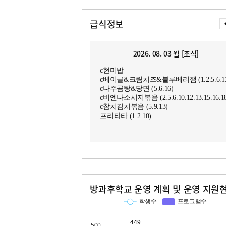
급식정보
2026. 08. 03 월 [조식]
c현미밥
c베이글&크림치즈&블루베리잼 (1.2.5.6.13
c나주곰탕&당면 (5.6.16)
c비엔나소시지볶음 (2.5.6.10.12.13.15.16.1
c참치김치볶음 (5.9.13)
프리타타 (1.2.10)
방과후학교 운영 계획 및 운영 지원
교과
특기적성
학생수
프로그램수
학생수
프로그램수
449
26
80