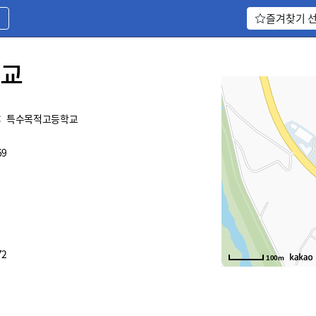
기
즐겨찾기 
교
:
특수목적고등학교
69
72
100m