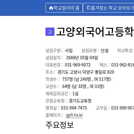
학교알리미 홈
즐겨찾는 학교 모아보
고양외국어고등학
고
설립구분 :
사립
설립유형 :
단설
학교특성 
설립일자 :
1988년 03월 04일
대표번호 :
031-969-9072
팩스 :
031-962-81
주소 :
경기도 고양시 덕양구 통일로 820
학생수 :
757명 (남 240명 , 여 517명)
교원수 :
64명
(남
33
명 , 여
31
명)
체육집회공간 :
1실
관할교육청 :
경기도교육청
행정실 :
031-964-7475
교무실 :
031-969-90
홈페이지 :
gyfl.hs.kr
주요정보