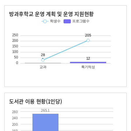
방과후학교 운영 계획 및 운영 지원현황
교과
특기적성
학생수
프로그램수
학생수
프로그램수
28
205
12
도서관 이용 현황(1인당)
장서수
대출자료수
265.1
22.6
265.1
280
240
200
160