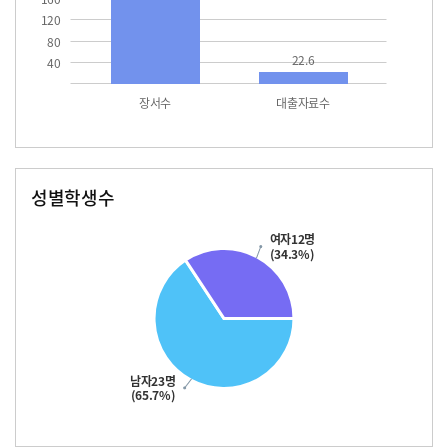
120
80
22.6
40
장서수
대출자료수
성별학생수
남자
여자
23.0
12.0
여자12명
(34.3%)
남자23명
(65.7%)