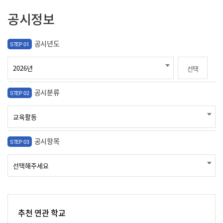
공시정보
공시년도
STEP 01
선택
공시분류
STEP 02
공시항목
STEP 03
추천 연관 학교