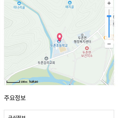
100m
주요정보
급식정보