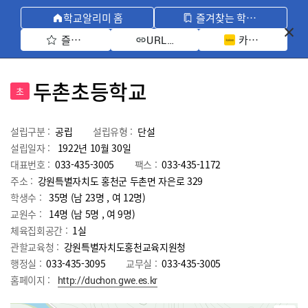
학교알리미 홈
즐겨찾는 학교 모아보기
즐겨찾기 선택
카카오톡 공유 
URL 복사
두촌초등학교
초
설립구분 :
공립
설립유형 :
단설
설립일자 :
1922년 10월 30일
대표번호 :
033-435-3005
팩스 :
033-435-1172
주소 :
강원특별자치도 홍천군 두촌면 자은로 329
학생수 :
35명 (남 23명 , 여 12명)
교원수 :
14명
(남
5
명 , 여
9
명)
체육집회공간 :
1실
관할교육청 :
강원특별자치도홍천교육지원청
행정실 :
033-435-3095
교무실 :
033-435-3005
홈페이지 :
http://duchon.gwe.es.kr