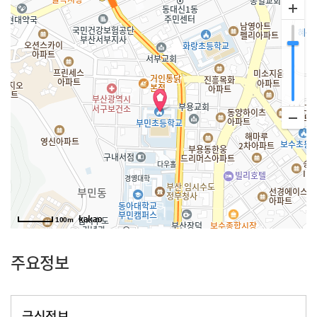
100m
주요정보
급식정보