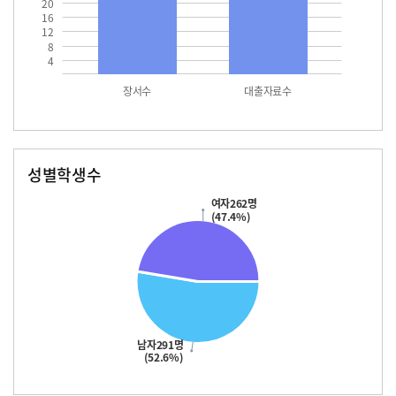
20
16
12
8
4
장서수
대출자료수
성별학생수
남자
여자
291.0
262.0
여자262명
(47.4%)
남자291명
(52.6%)