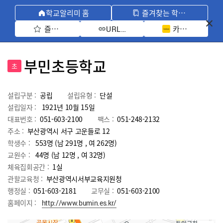
학교알리미 홈
즐겨찾는 학교 모아보기
즐겨찾기 선택
카카오톡 공유 
URL 복사
부민초등학교
초
설립구분 :
공립
설립유형 :
단설
설립일자 :
1921년 10월 15일
대표번호 :
051-603-2100
팩스 :
051-248-2132
주소 :
부산광역시 서구 고운들로 12
학생수 :
553명 (남 291명 , 여 262명)
교원수 :
44명
(남
12
명 , 여
32
명)
체육집회공간 :
1실
관할교육청 :
부산광역시서부교육지원청
행정실 :
051-603-2181
교무실 :
051-603-2100
홈페이지 :
http://www.bumin.es.kr/