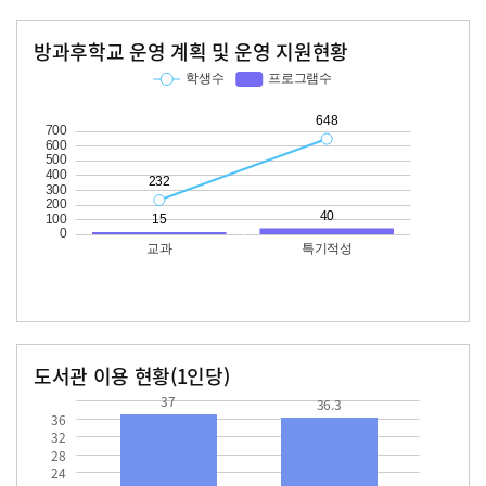
방과후학교 운영 계획 및 운영 지원현황
교과
특기적성
학생수
프로그램수
학생수
프로그램수
232
15
648
40
도서관 이용 현황(1인당)
장서수
대출자료수
37.0
36.3
37
36.3
36
32
28
24