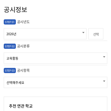
공시정보
공시년도
STEP 01
선택
공시분류
STEP 02
공시항목
STEP 03
추천 연관 학교