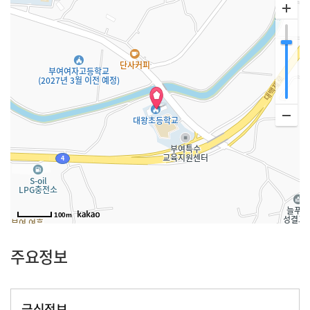
100m
주요정보
급식정보