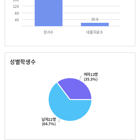
120
80
20.8
40
장서수
대출자료수
성별학생수
남자
여자
22.0
12.0
여자12명
(35.3%)
남자22명
(64.7%)