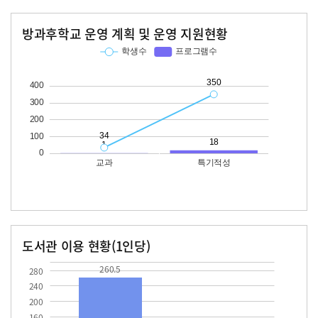
방과후학교 운영 계획 및 운영 지원현황
교과
특기적성
학생수
프로그램수
학생수
프로그램수
34
350
18
도서관 이용 현황(1인당)
장서수
대출자료수
260.5
20.8
260.5
280
240
200
160