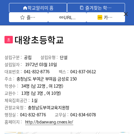
학교알리미 홈
즐겨찾는 학교 모아보기
즐겨찾기 선택
카카오톡 공유 
URL 복사
대왕초등학교
초
설립구분 :
공립
설립유형 :
단설
설립일자 :
1972년 03월 10일
대표번호 :
041-832-8776
팩스 :
041-837-0612
주소 :
충청남도 부여군 부여읍 금성로 150
학생수 :
34명 (남 22명 , 여 12명)
교원수 :
13명
(남
3
명 , 여
10
명)
체육집회공간 :
1실
관할교육청 :
충청남도부여교육지원청
행정실 :
041-832-8776
교무실 :
041-834-6078
홈페이지 :
http://bdaewang.cnees.kr/