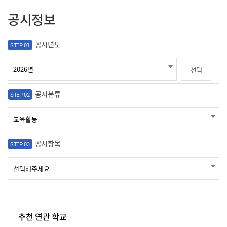
공시정보
공시년도
STEP 01
선택
공시분류
STEP 02
공시항목
STEP 03
추천 연관 학교