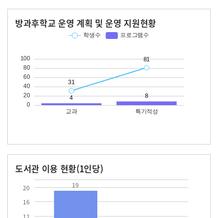
방과후학교 운영 계획 및 운영 지원현황
교과
특기적성
학생수
프로그램수
학생수
프로그램수
31
81
도서관 이용 현황(1인당)
장서수
대출자료수
19.0
19
20
16
12