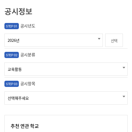
공시정보
공시년도
STEP 01
선택
공시분류
STEP 02
공시항목
STEP 03
추천 연관 학교