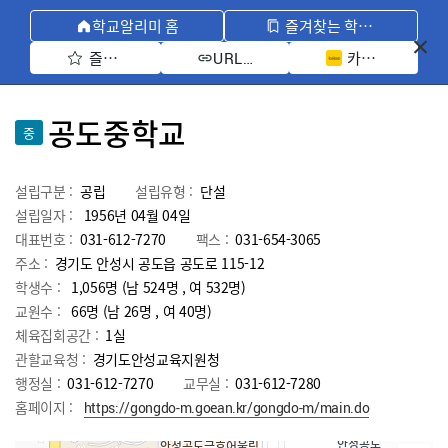
학교알리미 홈
즐겨찾는 학교 모아보기
즐겨찾기 선택
카카오톡 공유 
URL 복사
공도중학교
중
설립구분 :
공립
설립유형 :
단설
설립일자 :
1956년 04월 04일
대표번호 :
031-612-7270
팩스 :
031-654-3065
주소 :
경기도 안성시 공도읍 공도로 115-12
학생수 :
1,056명 (남 524명 , 여 532명)
교원수 :
66명
(남
26
명 , 여
40
명)
체육집회공간 :
1실
관할교육청 :
경기도안성교육지원청
행정실 :
031-612-7270
교무실 :
031-612-7280
홈페이지 :
https://gongdo-m.goean.kr/gongdo-m/main.do