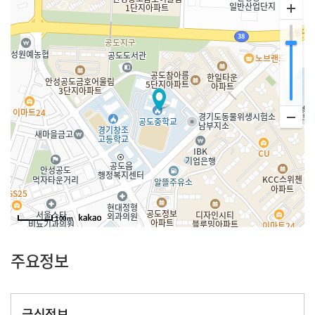
100m
주요정보
급식정보