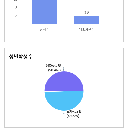
8
3.9
4
장서수
대출자료수
성별학생수
남자
여자
524.0
532.0
여자532명
(50.4%)
남자524명
(49.6%)