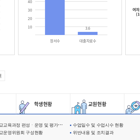
40
여자
30
(
20
10
3.6
장서수
대출자료수
택
학생현황
교원현황
교육과정 편성ㆍ운영 및 평가에 관한 사항
수업일수 및 수업시수 현황
교운영위원회 구성현황
위반내용 및 조치결과