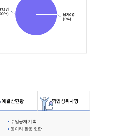
375명
100%)
남자0명
(0%)
예결산현황
학업성취사항
수업공개 계획
동아리 활동 현황