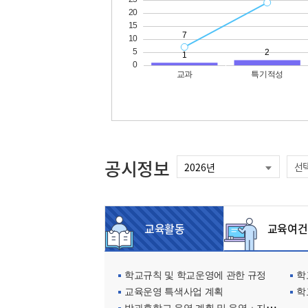
공시정보
선
교육활동
교육여건
학교규칙 및 학교운영에 관한 규정
학교
교육운영 특색사업 계획
학