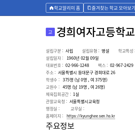
학교알리미 홈
즐겨찾는 학교 모아보
경희여자고등학교
고
설립구분 :
사립
설립유형 :
병설
학교특성 
설립일자 :
1960년 02월 09일
대표번호 :
02-966-1248
팩스 :
02-967-2429
주소 :
서울특별시 동대문구 경희대로 26
학생수 :
375명 (남 0명 , 여 375명)
교원수 :
45명
(남
19
명 , 여
26
명)
체육집회공간 :
1실
관할교육청 :
서울특별시교육청
행정실 :
교무실 :
홈페이지 :
https://kyunghee.sen.hs.kr
주요정보