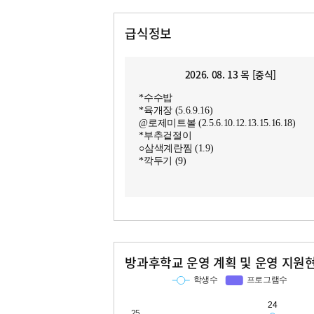
급식정보
2026. 08. 13 목 [중식]
*수수밥
*육개장 (5.6.9.16)
@로제미트볼 (2.5.6.10.12.13.15.16.18)
*부추겉절이
○삼색계란찜 (1.9)
*깍두기 (9)
방과후학교 운영 계획 및 운영 지원
교과
특기적성
학생수
프로그램수
학생수
프로그램수
24