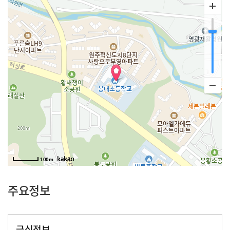
100m
주요정보
급식정보