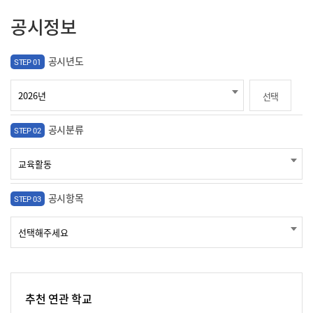
공시정보
공시년도
STEP 01
선택
공시분류
STEP 02
공시항목
STEP 03
추천 연관 학교