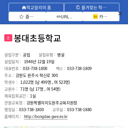
학교알리미 홈
즐겨찾는 학교 모아보기
즐겨찾기 선택
카카오톡 공유 
URL 복사
봉대초등학교
초
설립구분 :
공립
설립유형 :
병설
설립일자 :
1946년 12월 19일
대표번호 :
033-738-1800
팩스 :
033-738-1809
주소 :
강원도 원주시 혁신로 300
학생수 :
1,022명 (남 499명 , 여 523명)
교원수 :
71명
(남
17
명 , 여
54
명)
체육집회공간 :
1실
관할교육청 :
강원특별자치도원주교육지원청
행정실 :
033-738-1800
교무실 :
033-738-1880
홈페이지 :
http://bongdae.gwe.es.kr