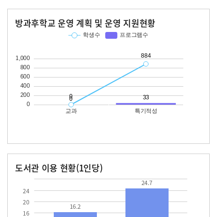
방과후학교 운영 계획 및 운영 지원현황
교과
특기적성
학생수
프로그램수
학생수
프로그램수
884
33
도서관 이용 현황(1인당)
장서수
대출자료수
16.2
24.7
24.7
24
20
16.2
16