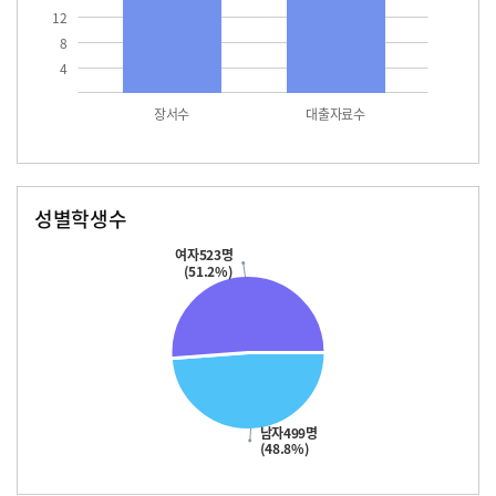
12
8
4
장서수
대출자료수
성별학생수
남자
여자
499.0
523.0
여자523명
(51.2%)
남자499명
(48.8%)