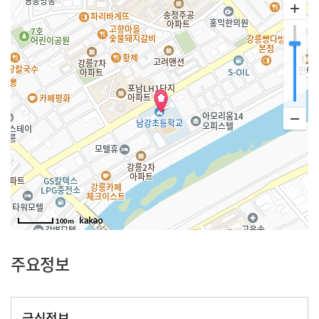
100m
주요정보
급식정보