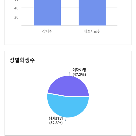
40
20
장서수
대출자료수
성별학생수
남자
여자
57.0
51.0
여자51명
(47.2%)
남자57명
(52.8%)