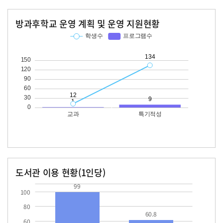
방과후학교 운영 계획 및 운영 지원현황
교과
특기적성
학생수
프로그램수
학생수
프로그램수
12
134
도서관 이용 현황(1인당)
장서수
대출자료수
99.0
60.8
99
100
80
60.8
60