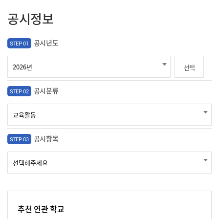
공시정보
공시년도
STEP 01
선택
공시분류
STEP 02
공시항목
STEP 03
추천 연관 학교