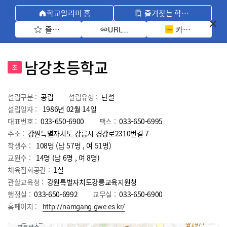
학교알리미 홈
즐겨찾는 학교 모아보기
즐겨찾기 선택
카카오톡 공유 
URL 복사
남강초등학교
초
설립구분 :
공립
설립유형 :
단설
설립일자 :
1986년 02월 14일
대표번호 :
033-650-6900
팩스 :
033-650-6995
주소 :
강원특별자치도 강릉시 경강로2310번길 7
학생수 :
108명 (남 57명 , 여 51명)
교원수 :
14명
(남
6
명 , 여
8
명)
체육집회공간 :
1실
관할교육청 :
강원특별자치도강릉교육지원청
행정실 :
033-650-6992
교무실 :
033-650-6900
홈페이지 :
http://namgang.gwe.es.kr/