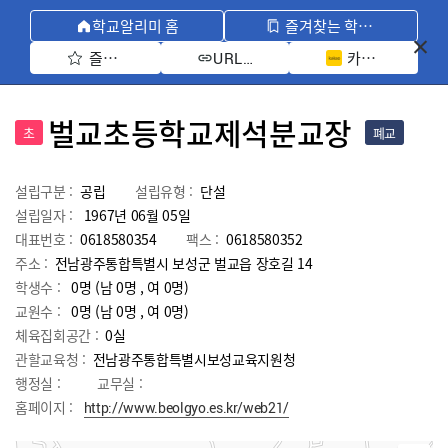
학교알리미 홈
즐겨찾는 학교 모아보기
즐겨찾기 선택
카카오톡 공유 
URL 복사
벌교초등학교제석분교장
초
폐교
설립구분 :
공립
설립유형 :
단설
설립일자 :
1967년 06월 05일
대표번호 :
0618580354
팩스 :
0618580352
주소 :
전남광주통합특별시 보성군 벌교읍 장호길 14
학생수 :
0명 (남 0명 , 여 0명)
교원수 :
0명
(남
0
명 , 여
0
명)
체육집회공간 :
0실
관할교육청 :
전남광주통합특별시보성교육지원청
행정실 :
교무실 :
홈페이지 :
http://www.beolgyo.es.kr/web21/