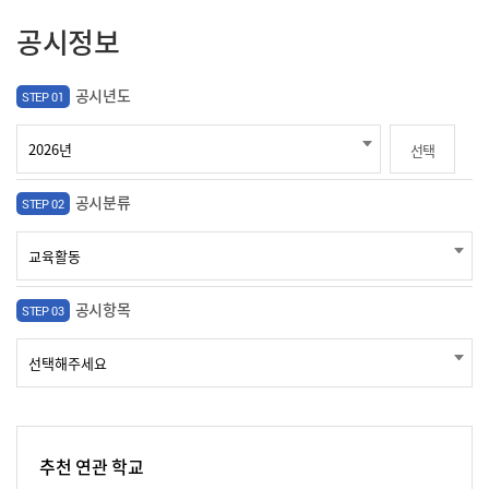
공시정보
공시년도
STEP 01
선택
공시분류
STEP 02
공시항목
STEP 03
추천 연관 학교