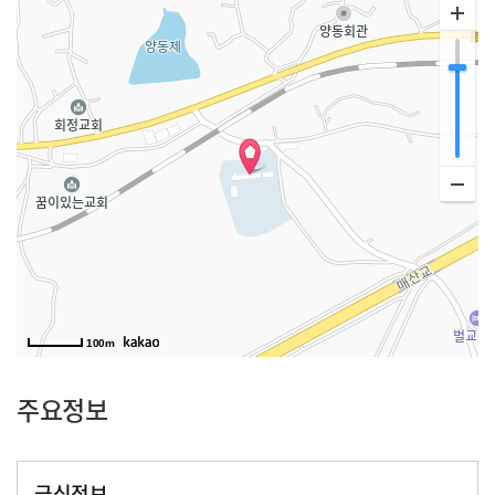
100m
주요정보
급식정보