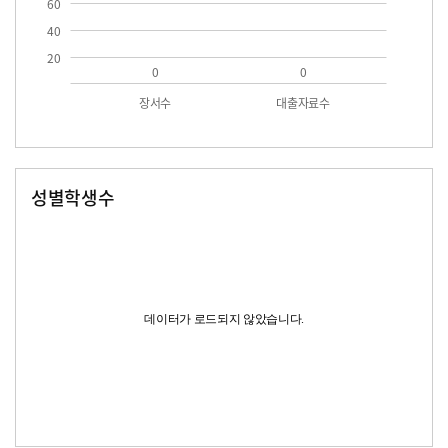
60
40
20
0
0
장서수
대출자료수
성별학생수
남자
여자
데이터가 로드되지 않았습니다.