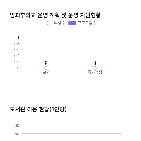
방과후학교 운영 계획 및 운영 지원현황
교과
특기적성
학생수
프로그램수
학생수
프로그램수
도서관 이용 현황(1인당)
장서수
대출자료수
100
80