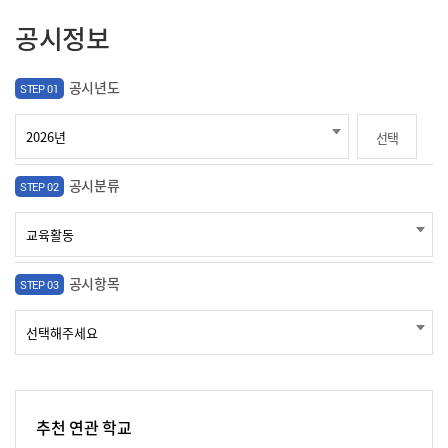
공시정보
공시년도
STEP 01
선택
공시분류
STEP 02
공시항목
STEP 03
추천 연관 학교