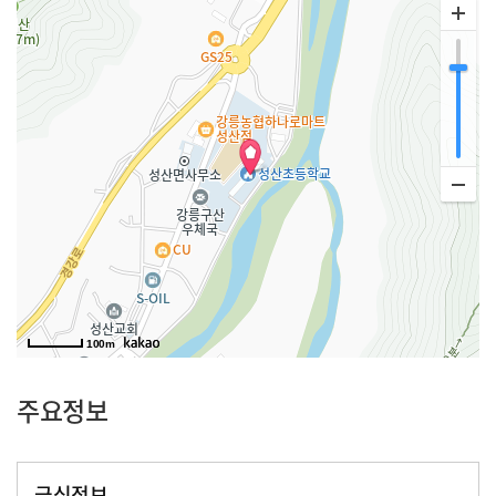
100m
주요정보
급식정보