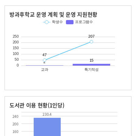
방과후학교 운영 계획 및 운영 지원현황
교과
특기적성
학생수
프로그램수
학생수
프로그램수
47
207
15
도서관 이용 현황(1인당)
장서수
대출자료수
230.4
53.7
230.4
240
200
160