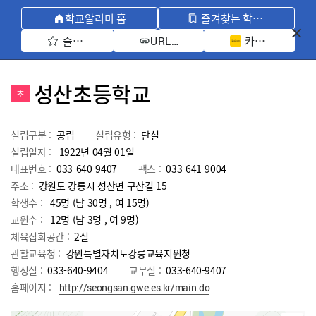
학교알리미 홈
즐겨찾는 학교 모아보기
즐겨찾기 선택
카카오톡 공유 
URL 복사
성산초등학교
초
설립구분 :
공립
설립유형 :
단설
설립일자 :
1922년 04월 01일
대표번호 :
033-640-9407
팩스 :
033-641-9004
주소 :
강원도 강릉시 성산면 구산길 15
학생수 :
45명 (남 30명 , 여 15명)
교원수 :
12명
(남
3
명 , 여
9
명)
체육집회공간 :
2실
관할교육청 :
강원특별자치도강릉교육지원청
행정실 :
033-640-9404
교무실 :
033-640-9407
홈페이지 :
http://seongsan.gwe.es.kr/main.do