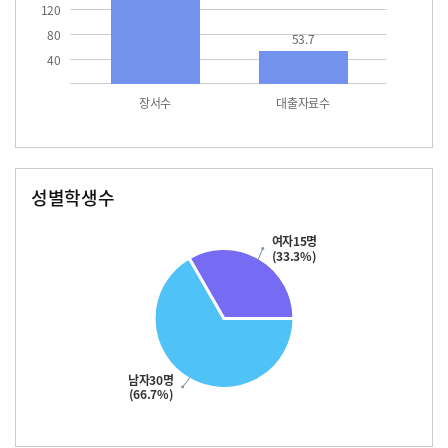
120
80
53.7
40
장서수
대출자료수
성별학생수
남자
여자
30.0
15.0
여자15명
(33.3%)
남자30명
(66.7%)