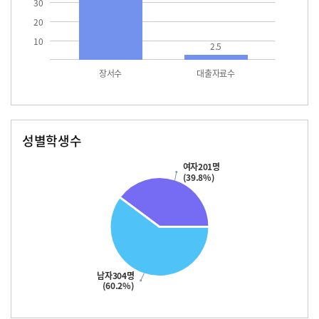
30
20
10
2.5
장서수
대출자료수
성별학생수
남자
여자
304.0
201.0
여자201명
(39.8%)
남자304명
(60.2%)