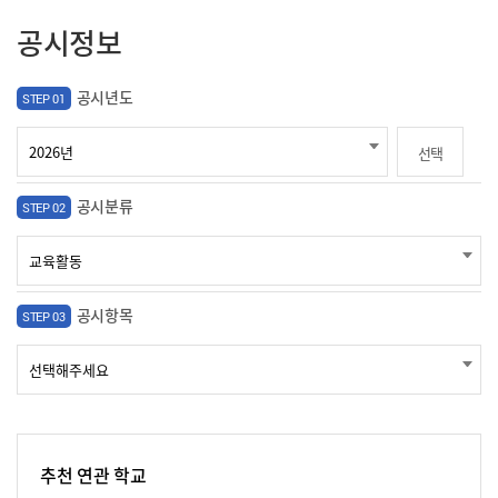
공시정보
공시년도
STEP 01
선택
공시분류
STEP 02
공시항목
STEP 03
추천 연관 학교