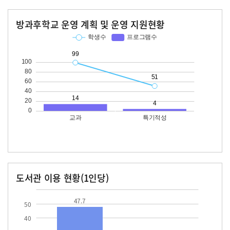
방과후학교 운영 계획 및 운영 지원현황
교과
특기적성
학생수
프로그램수
학생수
프로그램수
99
14
51
도서관 이용 현황(1인당)
장서수
대출자료수
47.7
47.7
50
40