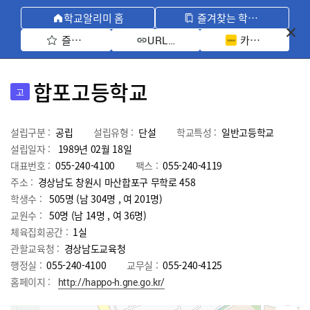
학교알리미 홈
즐겨찾는 학교 모아보기
즐겨찾기 선택
카카오톡 공유 
URL 복사
합포고등학교
고
설립구분 :
공립
설립유형 :
단설
학교특성 :
일반고등학교
설립일자 :
1989년 02월 18일
대표번호 :
055-240-4100
팩스 :
055-240-4119
주소 :
경상남도 창원시 마산합포구 무학로 458
학생수 :
505명 (남 304명 , 여 201명)
교원수 :
50명
(남
14
명 , 여
36
명)
체육집회공간 :
1실
관할교육청 :
경상남도교육청
행정실 :
055-240-4100
교무실 :
055-240-4125
홈페이지 :
http://happo-h.gne.go.kr/