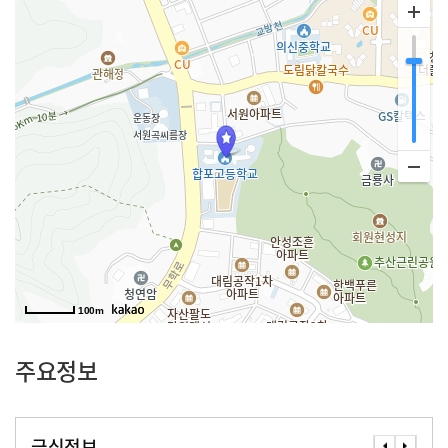
100m
주요정보
급식정보