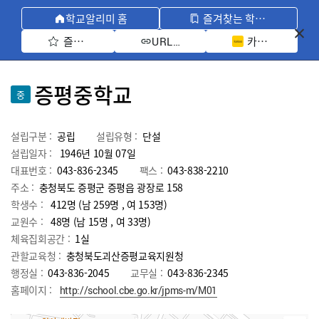
학교알리미 홈
즐겨찾는 학교 모아보기
즐겨찾기 선택
카카오톡 공유 
URL 복사
증평중학교
중
설립구분 :
공립
설립유형 :
단설
설립일자 :
1946년 10월 07일
대표번호 :
043-836-2345
팩스 :
043-838-2210
주소 :
충청북도 증평군 증평읍 광장로 158
학생수 :
412명 (남 259명 , 여 153명)
교원수 :
48명
(남
15
명 , 여
33
명)
체육집회공간 :
1실
관할교육청 :
충청북도괴산증평교육지원청
행정실 :
043-836-2045
교무실 :
043-836-2345
홈페이지 :
http://school.cbe.go.kr/jpms-m/M01