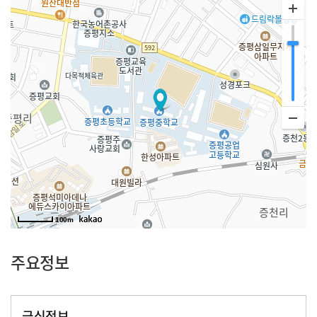
100m
주요정보
급식정보