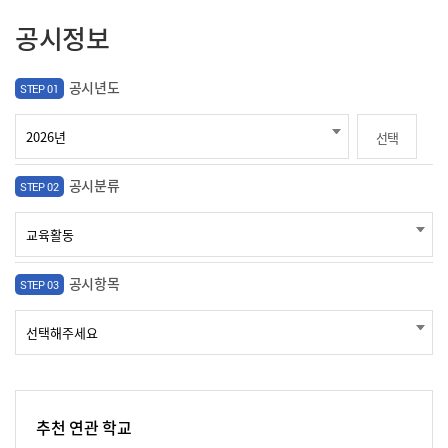
공시정보
공시년도
STEP 01
선택
공시분류
STEP 02
공시항목
STEP 03
추천 연관 학교