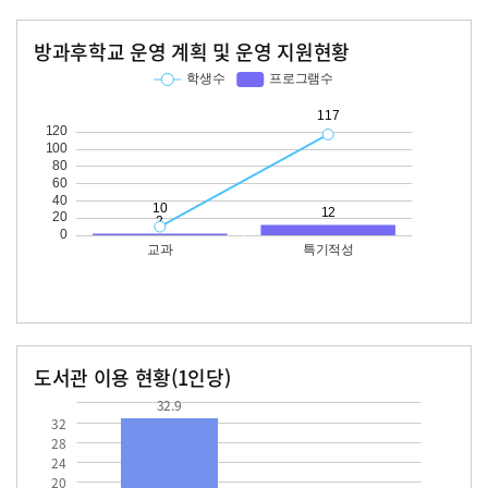
방과후학교 운영 계획 및 운영 지원현황
교과
특기적성
학생수
프로그램수
학생수
프로그램수
10
117
12
도서관 이용 현황(1인당)
장서수
대출자료수
32.9
12.3
32.9
32
28
24
20