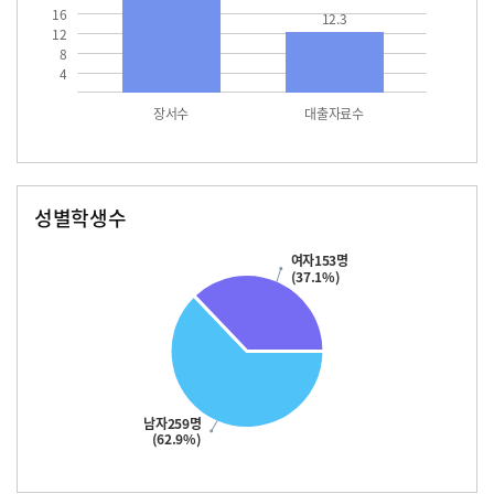
16
12.3
12
8
4
장서수
대출자료수
성별학생수
남자
여자
259.0
153.0
여자153명
(37.1%)
남자259명
(62.9%)