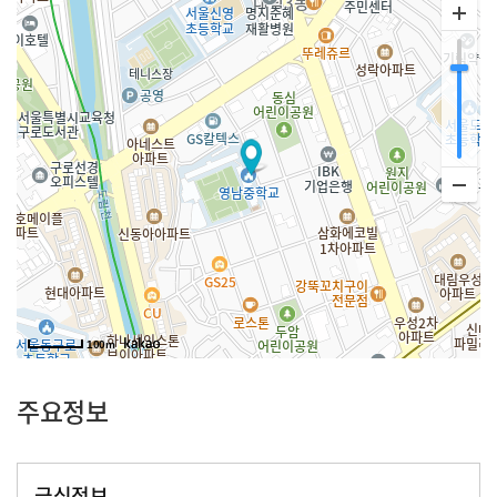
100m
주요정보
급식정보