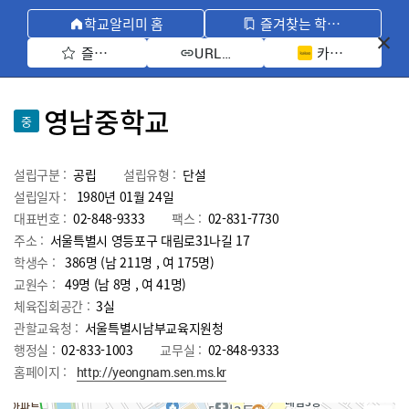
학교알리미 홈
즐겨찾는 학교 모아보기
즐겨찾기 선택
카카오톡 공유 
URL 복사
영남중학교
중
설립구분 :
공립
설립유형 :
단설
설립일자 :
1980년 01월 24일
대표번호 :
02-848-9333
팩스 :
02-831-7730
주소 :
서울특별시 영등포구 대림로31나길 17
학생수 :
386명 (남 211명 , 여 175명)
교원수 :
49명
(남
8
명 , 여
41
명)
체육집회공간 :
3실
관할교육청 :
서울특별시남부교육지원청
행정실 :
02-833-1003
교무실 :
02-848-9333
홈페이지 :
http://yeongnam.sen.ms.kr