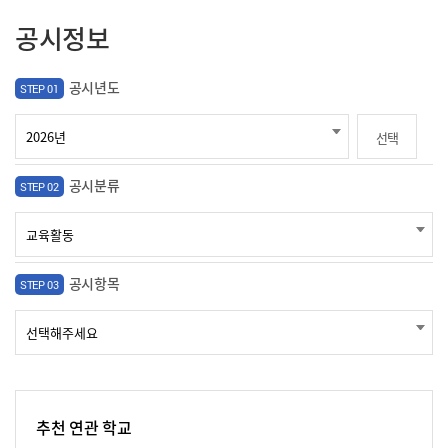
공시정보
공시년도
STEP 01
선택
공시분류
STEP 02
공시항목
STEP 03
추천 연관 학교