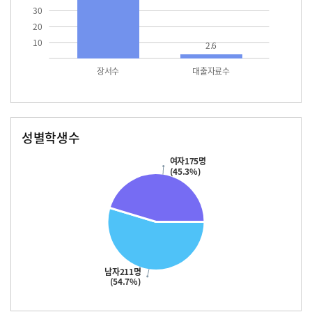
30
20
10
2.6
장서수
대출자료수
성별학생수
남자
여자
211.0
175.0
여자175명
(45.3%)
남자211명
(54.7%)