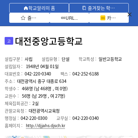
학교알리미 홈
즐겨찾는 학교 모아보기
즐겨찾기 선택
카카오톡 공유 
URL 복사
대전중앙고등학교
고
설립구분 :
사립
설립유형 :
단설
학교특성 :
일반고등학교
설립일자 :
1948년 04월 01일
대표번호 :
042-220-0340
팩스 :
042-252-6188
주소 :
대전광역시 중구 대종로 634
학생수 :
468명 (남 468명 , 여 0명)
교원수 :
56명
(남
29
명 , 여
27
명)
체육집회공간 :
2실
관할교육청 :
대전광역시교육청
행정실 :
042-220-0300
교무실 :
042-220-0340
홈페이지 :
http://djjahs.djsch.kr