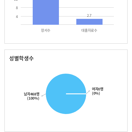
8
2.7
4
장서수
대출자료수
성별학생수
남자
여자
468.0
여자0명
(0%)
남자468명
(100%)