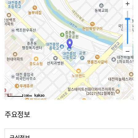
100m
주요정보
급식정보