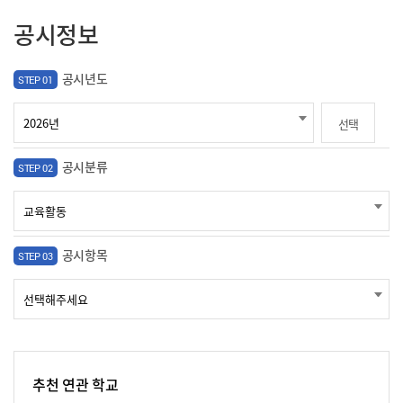
공시정보
공시년도
STEP 01
선택
공시분류
STEP 02
공시항목
STEP 03
추천 연관 학교