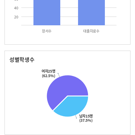
40
20
장서수
대출자료수
성별학생수
남자
여자
15.0
25.0
여자25명
(62.5%)
남자15명
(37.5%)