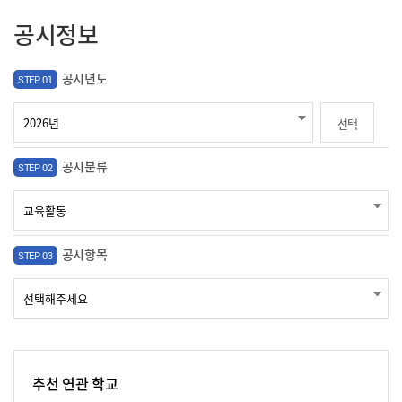
공시정보
공시년도
STEP 01
선택
공시분류
STEP 02
공시항목
STEP 03
추천 연관 학교