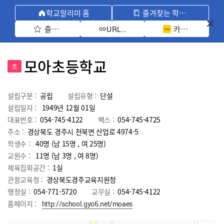
학교알리미 홈
즐겨찾는 학교 모아보기
즐겨찾기 선택
카카오톡 공유 
URL 복사
모아초등학교
초
설립구분 :
공립
설립유형 :
단설
설립일자 :
1949년 12월 01일
대표번호 :
054-745-4122
팩스 :
054-745-4725
주소 :
경상북도 경주시 천북면 산업로 4974-5
학생수 :
40명 (남 15명 , 여 25명)
교원수 :
11명
(남
3
명 , 여
8
명)
체육집회공간 :
1실
관할교육청 :
경상북도경주교육지원청
행정실 :
054-771-5720
교무실 :
054-745-4122
홈페이지 :
http://school.gyo6.net/moaes