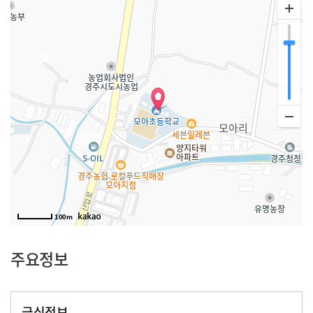
100m
주요정보
급식정보