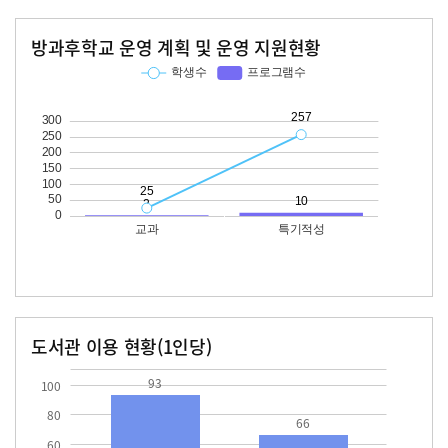
방과후학교 운영 계획 및 운영 지원현황
교과
특기적성
학생수
프로그램수
학생수
프로그램수
25
257
10
도서관 이용 현황(1인당)
장서수
대출자료수
93.0
66.0
93
100
80
66
60