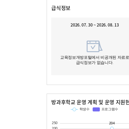
급식정보
2026. 07. 30 ~ 2026. 08. 13
교육정보개방포털에서 비공개된 자료
급식정보가 없습니다.
방과후학교 운영 계획 및 운영 지원
교과
특기적성
학생수
프로그램수
학생수
프로그램수
23
204
25