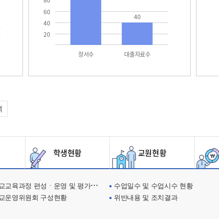
80
60
40
40
20
장서수
대출자료수
택
학생현황
교원현황
교육과정 편성ㆍ운영 및 평가에 관한 사항
수업일수 및 수업시수 현황
교운영위원회 구성현황
위반내용 및 조치결과