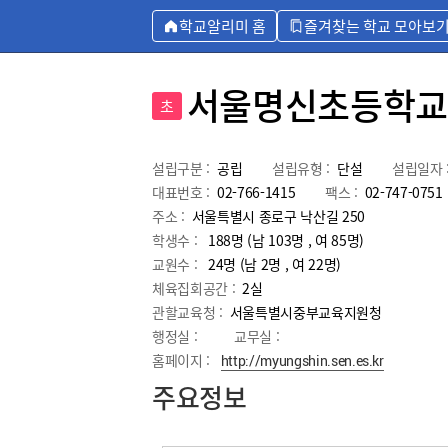
학교알리미 홈
즐겨찾는 학교 모아보
서울명신초등학교
초
설립구분 :
공립
설립유형 :
단설
설립일자 
대표번호 :
02-766-1415
팩스 :
02-747-0751
주소 :
서울특별시 종로구 낙산길 250
학생수 :
188명 (남 103명 , 여 85명)
교원수 :
24명
(남
2
명 , 여
22
명)
체육집회공간 :
2실
관할교육청 :
서울특별시중부교육지원청
행정실 :
교무실 :
홈페이지 :
http://myungshin.sen.es.kr
주요정보