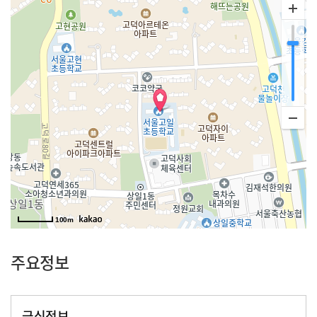
100m
주요정보
급식정보