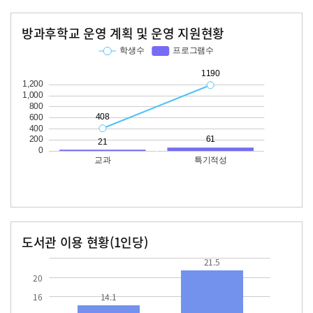
방과후학교 운영 계획 및 운영 지원현황
교과
특기적성
학생수
프로그램수
학생수
프로그램수
408
21
1190
61
도서관 이용 현황(1인당)
장서수
대출자료수
14.1
21.5
21.5
20
16
14.1