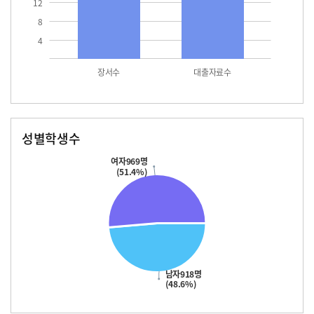
12
8
4
장서수
대출자료수
성별학생수
남자
여자
918.0
969.0
여자969명
(51.4%)
남자918명
(48.6%)