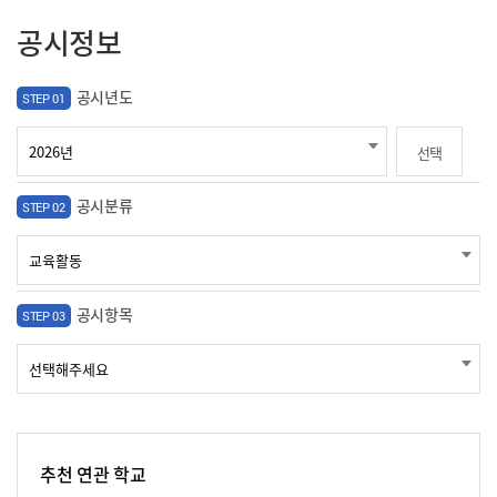
공시정보
공시년도
STEP 01
선택
공시분류
STEP 02
공시항목
STEP 03
추천 연관 학교