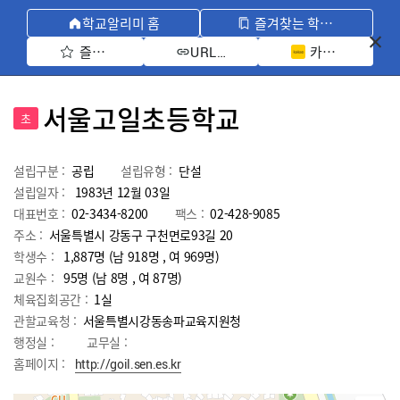
학교알리미 홈
즐겨찾는 학교 모아보기
즐겨찾기 선택
카카오톡 공유 
URL 복사
서울고일초등학교
초
설립구분 :
공립
설립유형 :
단설
설립일자 :
1983년 12월 03일
대표번호 :
02-3434-8200
팩스 :
02-428-9085
주소 :
서울특별시 강동구 구천면로93길 20
학생수 :
1,887명 (남 918명 , 여 969명)
교원수 :
95명
(남
8
명 , 여
87
명)
체육집회공간 :
1실
관할교육청 :
서울특별시강동송파교육지원청
행정실 :
교무실 :
홈페이지 :
http://goil.sen.es.kr