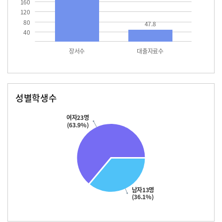
160
120
80
47.8
40
장서수
대출자료수
성별학생수
남자
여자
13.0
23.0
여자23명
(63.9%)
남자13명
(36.1%)