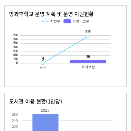
방과후학교 운영 계획 및 운영 지원현황
교과
특기적성
학생수
프로그램수
학생수
프로그램수
338
39
도서관 이용 현황(1인당)
장서수
대출자료수
282.7
47.8
282.7
280
240
200