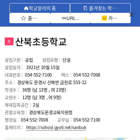
학교알리미 홈
즐겨찾는 학교 모아보기
즐겨찾기 선택
카카오톡 공유 
URL 복사
산북초등학교
초
설립구분 :
공립
설립유형 :
단설
설립일자 :
1921년 10월 15일
대표번호 :
054-552-7100
팩스 :
054-552-7008
주소 :
경상북도 문경시 산북면 금천로 553-12
학생수 :
36명 (남 13명 , 여 23명)
교원수 :
12명
(남
3
명 , 여
9
명)
체육집회공간 :
2실
관할교육청 :
경상북도문경교육지원청
행정실 :
054-552-7008
교무실 :
054-552-7100
홈페이지 :
https://school.gyo6.net/sanbuk