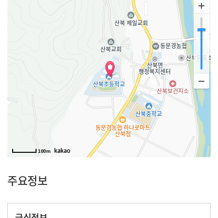
100m
주요정보
급식정보