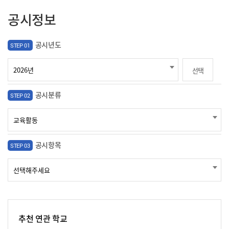
공시정보
공시년도
STEP 01
선택
공시분류
STEP 02
공시항목
STEP 03
추천 연관 학교