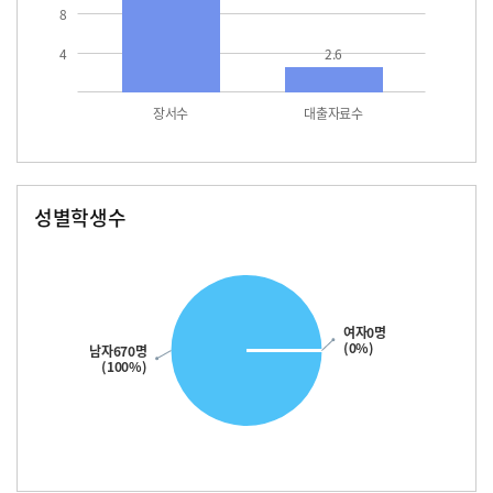
8
4
2.6
장서수
대출자료수
성별학생수
남자
여자
670.0
여자0명
(0%)
남자670명
(100%)