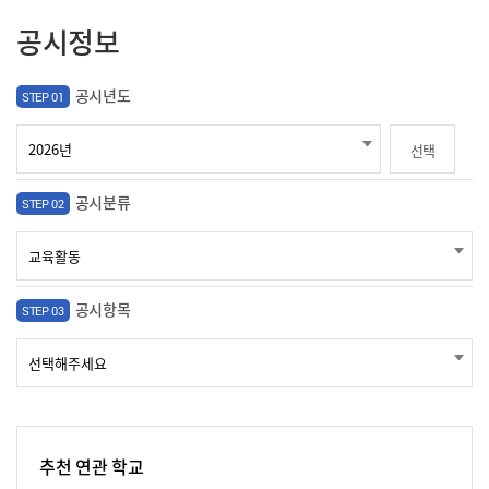
공시정보
공시년도
STEP 01
선택
공시분류
STEP 02
공시항목
STEP 03
추천 연관 학교