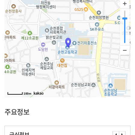
100m
주요정보
급식정보