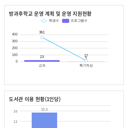
방과후학교 운영 계획 및 운영 지원현황
교과
특기적성
학생수
프로그램수
학생수
프로그램수
361
23
17
도서관 이용 현황(1인당)
장서수
대출자료수
15.3
15.3
16
12