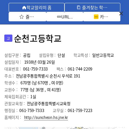
학교알리미 홈
즐겨찾는 학교 모아보기
즐겨찾기 선택
카카오톡 공유 
URL 복사
순천고등학교
고
설립구분 :
공립
설립유형 :
단설
학교특성 :
일반고등학교
설립일자 :
1938년 03월 26일
대표번호 :
061-759-7333
팩스 :
061-744-2209
주소 :
전남광주통합특별시 순천시 우석로 191
학생수 :
670명 (남 670명 , 여 0명)
교원수 :
77명
(남
36
명 , 여
41
명)
체육집회공간 :
1실
관할교육청 :
전남광주통합특별시교육청
행정실 :
061-759-7333
교무실 :
061-759-7223
홈페이지 :
http://suncheon.hs.jne.kr