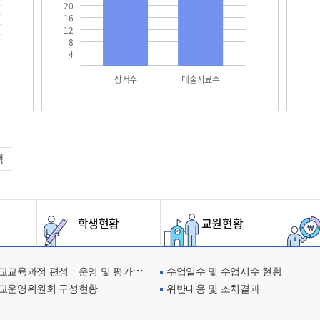
20
16
12
8
4
장서수
대출자료수
택
학생현황
교원현황
교육과정 편성ㆍ운영 및 평가에 관한 사항
수업일수 및 수업시수 현황
교운영위원회 구성현황
위반내용 및 조치결과