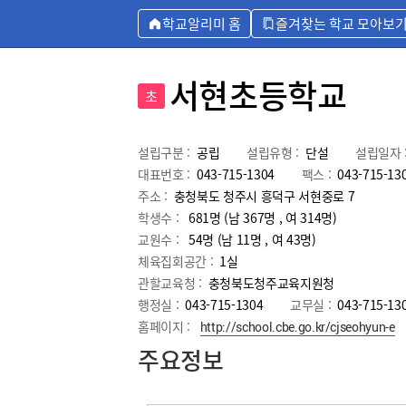
학교알리미 홈
즐겨찾는 학교 모아보
서현초등학교
초
설립구분 :
공립
설립유형 :
단설
설립일자 
대표번호 :
043-715-1304
팩스 :
043-715-13
주소 :
충청북도 청주시 흥덕구 서현중로 7
학생수 :
681명 (남 367명 , 여 314명)
교원수 :
54명
(남
11
명 , 여
43
명)
체육집회공간 :
1실
관할교육청 :
충청북도청주교육지원청
행정실 :
043-715-1304
교무실 :
043-715-13
홈페이지 :
http://school.cbe.go.kr/cjseohyun-e
주요정보