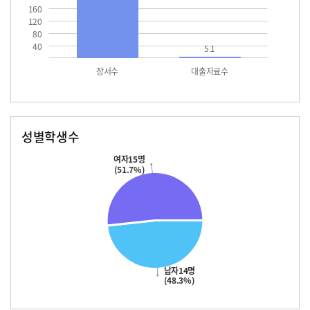
160
120
80
40
5.1
장서수
대출자료수
성별학생수
남자
여자
14.0
15.0
여자15명
(51.7%)
남자14명
(48.3%)