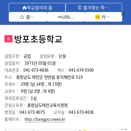
학교알리미 홈
즐겨찾는 학교 모아보기
즐겨찾기 선택
카카오톡 공유 
URL 복사
방포초등학교
초
설립구분 :
공립
설립유형 :
단설
설립일자 :
1971년 03월 01일
대표번호 :
041-673-4836
팩스 :
041-674-5560
주소 :
충청남도 태안군 안면읍 꽃지해안로 519
학생수 :
29명 (남 14명 , 여 15명)
교원수 :
9명
(남
3
명 , 여
6
명)
체육집회공간 :
1실
관할교육청 :
충청남도태안교육지원청
행정실 :
041-673-4075
교무실 :
041-673-4836
홈페이지 :
http://bangpo.cnees.kr