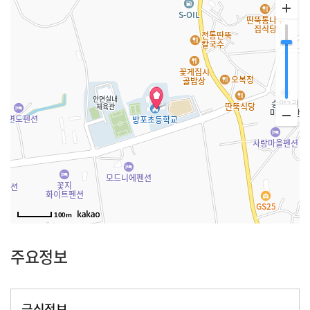
100m
주요정보
급식정보