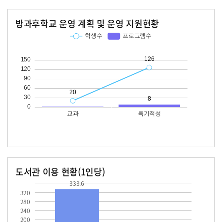
방과후학교 운영 계획 및 운영 지원현황
교과
특기적성
학생수
프로그램수
학생수
프로그램수
20
126
도서관 이용 현황(1인당)
장서수
대출자료수
333.6
333.6
320
280
240
200