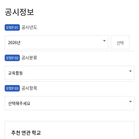
공시정보
공시년도
STEP 01
선택
공시분류
STEP 02
공시항목
STEP 03
추천 연관 학교