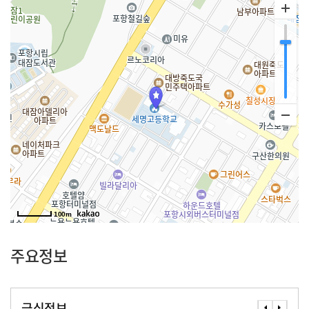
100m
주요정보
급식정보