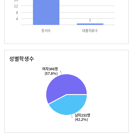
12
8
4
1
장서수
대출자료수
성별학생수
남자
여자
253.0
346.0
여자346명
(57.8%)
남자253명
(42.2%)