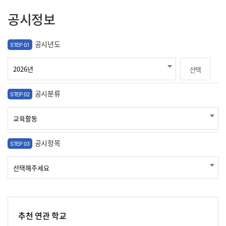
공시정보
공시년도
STEP 01
선택
공시분류
STEP 02
공시항목
STEP 03
추천 연관 학교