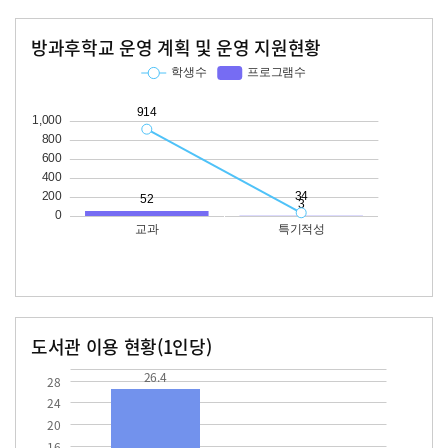
방과후학교 운영 계획 및 운영 지원현황
교과
특기적성
학생수
프로그램수
학생수
프로그램수
914
52
34
도서관 이용 현황(1인당)
장서수
대출자료수
26.4
26.4
28
24
20
16