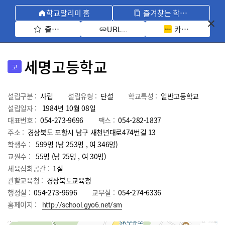
학교알리미 홈
즐겨찾는 학교 모아보기
즐겨찾기 선택
카카오톡 공유 
URL 복사
세명고등학교
고
설립구분 :
사립
설립유형 :
단설
학교특성 :
일반고등학교
설립일자 :
1984년 10월 08일
대표번호 :
054-273-9696
팩스 :
054-282-1837
주소 :
경상북도 포항시 남구 새천년대로474번길 13
학생수 :
599명 (남 253명 , 여 346명)
교원수 :
55명
(남
25
명 , 여
30
명)
체육집회공간 :
1실
관할교육청 :
경상북도교육청
행정실 :
054-273-9696
교무실 :
054-274-6336
홈페이지 :
http://school.gyo6.net/sm