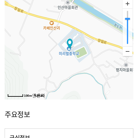
100m
주요정보
급식정보