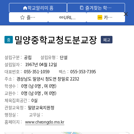
학교알리미 홈
즐겨찾는 학교 모아보기
즐겨찾기 선택
카카오톡 공유 
URL 복사
밀양중학교청도분교장
중
폐교
설립구분 :
공립
설립유형 :
단설
설립일자 :
1967년 04월 12일
대표번호 :
055-351-1059
팩스 :
055-353-7395
주소 :
경상남도 밀양시 청도면 창밀로 2232
학생수 :
0명 (남 0명 , 여 0명)
교원수 :
0명
(남
0
명 , 여
0
명)
체육집회공간 :
0실
관할교육청 :
밀양교육지원청
행정실 :
교무실 :
홈페이지 :
www.cheongdo.ms.kr