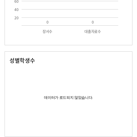
60
40
20
0
0
장서수
대출자료수
성별학생수
남자
여자
데이터가 로드되지 않았습니다.