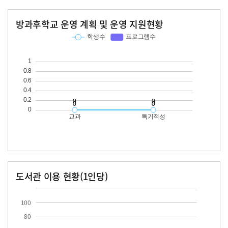
방과후학교 운영 계획 및 운영 지원현황
교과
특기적성
학생수
프로그램수
학생수
프로그램수
도서관 이용 현황(1인당)
장서수
대출자료수
100
80