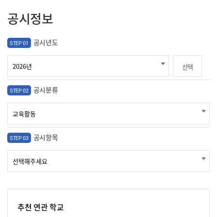
공시정보
공시년도
STEP 01
선택
공시분류
STEP 02
공시항목
STEP 03
추천 연관 학교