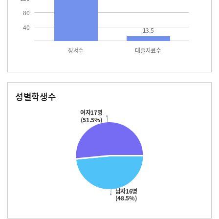
80
40
13.5
장서수
대출자료수
성별학생수
남자
여자
16.0
17.0
여자17명
(51.5%)
남자16명
(48.5%)