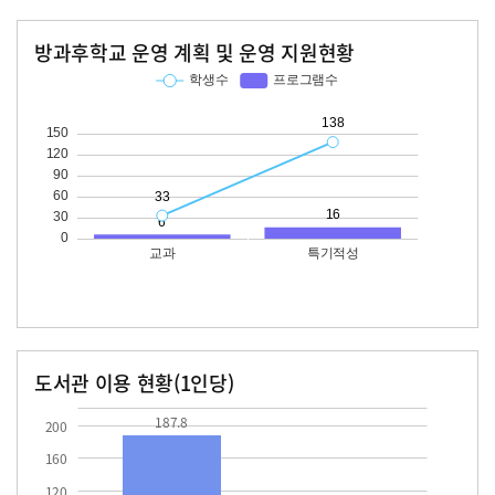
방과후학교 운영 계획 및 운영 지원현황
교과
특기적성
학생수
프로그램수
학생수
프로그램수
33
138
16
도서관 이용 현황(1인당)
장서수
대출자료수
187.8
13.5
187.8
200
160
120