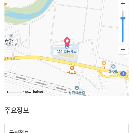
100m
주요정보
급식정보