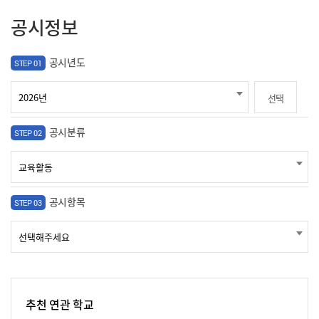
공시정보
공시년도
STEP 01
선택
공시분류
STEP 02
공시항목
STEP 03
추천 연관 학교