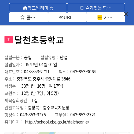
학교알리미 홈
즐겨찾는 학교 모아보기
즐겨찾기 선택
카카오톡 공유 
URL 복사
달천초등학교
초
설립구분 :
공립
설립유형 :
단설
설립일자 :
1947년 04월 01일
대표번호 :
043-853-2721
팩스 :
043-853-3064
주소 :
충청북도 충주시 중원대로 3846
학생수 :
33명 (남 16명 , 여 17명)
교원수 :
12명
(남
7
명 , 여
5
명)
체육집회공간 :
1실
관할교육청 :
충청북도충주교육지원청
행정실 :
043-853-3775
교무실 :
043-853-2721
홈페이지 :
http://school.cbe.go.kr/dalcheon-e/