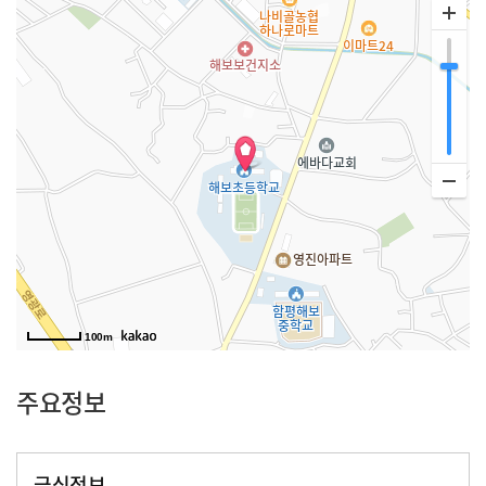
100m
주요정보
급식정보