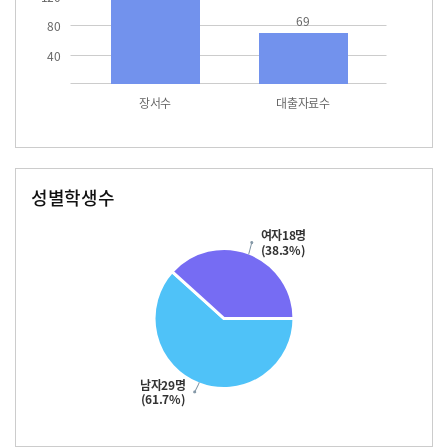
69
80
40
장서수
대출자료수
성별학생수
남자
여자
29.0
18.0
여자18명
(38.3%)
남자29명
(61.7%)