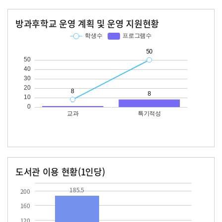
방과후학교 운영 계획 및 운영 지원현황
교과
특기적성
학생수
프로그램수
학생수
프로그램수
50
도서관 이용 현황(1인당)
장서수
대출자료수
185.5
69.0
185.5
200
160
120