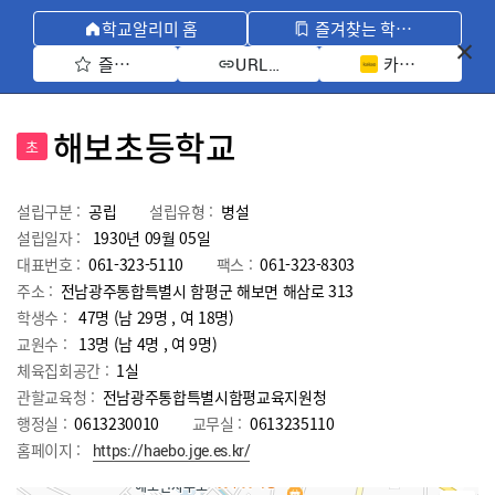
학교알리미 홈
즐겨찾는 학교 모아보기
즐겨찾기 선택
카카오톡 공유 
URL 복사
해보초등학교
초
설립구분 :
공립
설립유형 :
병설
설립일자 :
1930년 09월 05일
대표번호 :
061-323-5110
팩스 :
061-323-8303
주소 :
전남광주통합특별시 함평군 해보면 해삼로 313
학생수 :
47명 (남 29명 , 여 18명)
교원수 :
13명
(남
4
명 , 여
9
명)
체육집회공간 :
1실
관할교육청 :
전남광주통합특별시함평교육지원청
행정실 :
0613230010
교무실 :
0613235110
홈페이지 :
https://haebo.jge.es.kr/