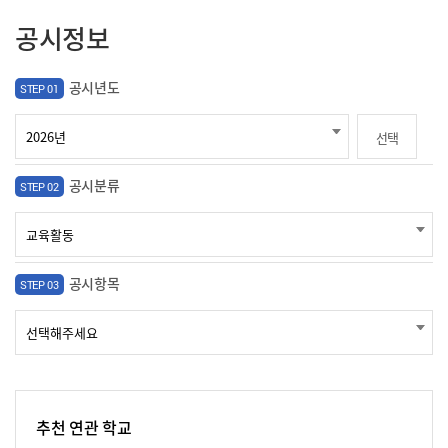
공시정보
공시년도
STEP 01
선택
공시분류
STEP 02
공시항목
STEP 03
추천 연관 학교