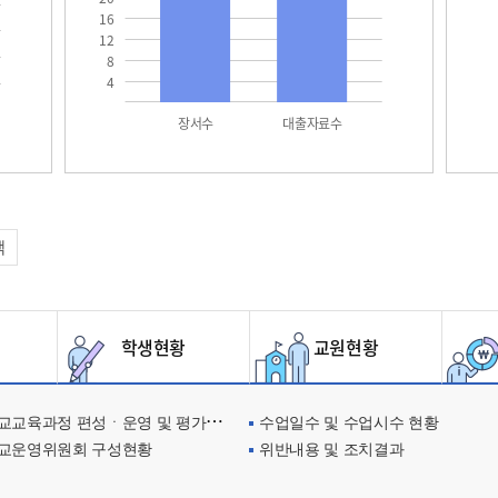
16
12
8
4
장서수
대출자료수
택
학생현황
교원현황
교육과정 편성ㆍ운영 및 평가에 관한 사항
수업일수 및 수업시수 현황
교운영위원회 구성현황
위반내용 및 조치결과