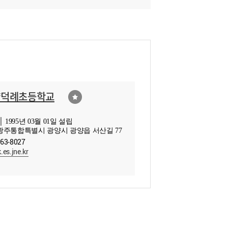
양덕례초등학교
 1995년 03월 01일 설립
주통합특별시 광양시 광양읍 서산길 77
763-8027
.es.jne.kr