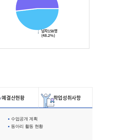
남자158명
(48.2%)
예결산현황
학업성취사항
수업공개 계획
동아리 활동 현황