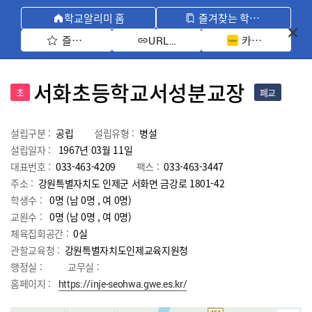
학교알리미 홈
즐겨찾는 학교 모아보기
즐겨찾기 선택
카카오톡 공유 
URL 복사
서화초등학교서성분교장
초
폐교
설립구분 :
공립
설립유형 :
병설
설립일자 :
1967년 03월 11일
대표번호 :
033-463-4209
팩스 :
033-463-3447
주소 :
강원특별자치도 인제군 서화면 금강로 1801-42
학생수 :
0명 (남 0명 , 여 0명)
교원수 :
0명
(남
0
명 , 여
0
명)
체육집회공간 :
0실
관할교육청 :
강원특별자치도인제교육지원청
행정실 :
교무실 :
홈페이지 :
https://inje-seohwa.gwe.es.kr/