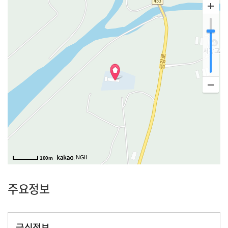
, NGII
100m
주요정보
급식정보