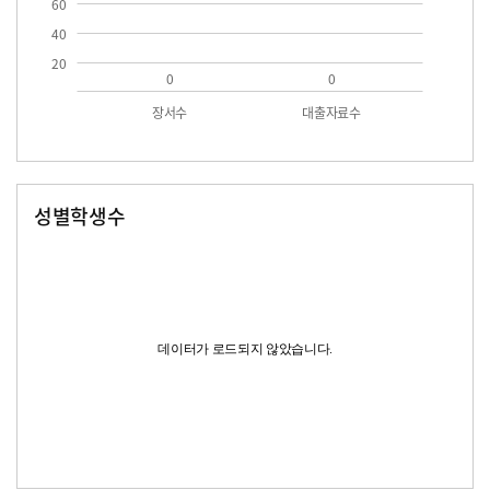
60
40
20
0
0
장서수
대출자료수
성별학생수
남자
여자
데이터가 로드되지 않았습니다.