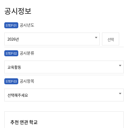
공시정보
공시년도
STEP 01
선택
공시분류
STEP 02
공시항목
STEP 03
추천 연관 학교