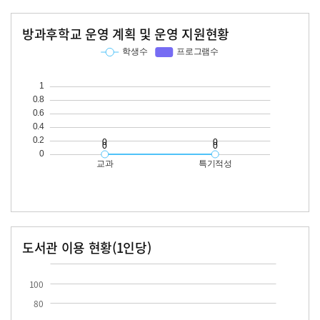
방과후학교 운영 계획 및 운영 지원현황
교과
특기적성
학생수
프로그램수
학생수
프로그램수
도서관 이용 현황(1인당)
장서수
대출자료수
100
80