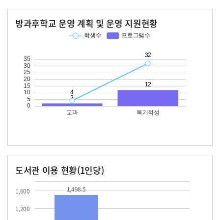
방과후학교 운영 계획 및 운영 지원현황
교과
특기적성
학생수
프로그램수
학생수
프로그램수
32
12
도서관 이용 현황(1인당)
장서수
대출자료수
1498.5
49.9
1,498.5
1,600
1,200