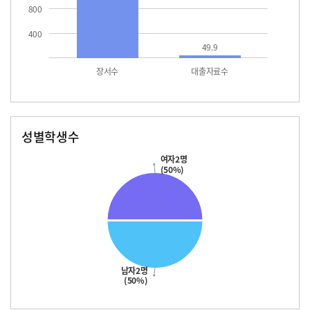
800
400
49.9
장서수
대출자료수
성별학생수
남자
여자
여자2명
(50%)
남자2명
(50%)