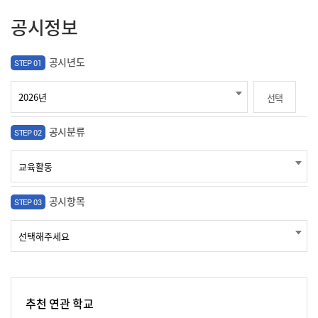
공시정보
공시년도
STEP 01
선택
공시분류
STEP 02
공시항목
STEP 03
추천 연관 학교