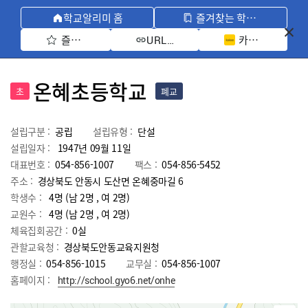
학교알리미 홈
즐겨찾는 학교 모아보기
즐겨찾기 선택
카카오톡 공유 
URL 복사
온혜초등학교
초
폐교
설립구분 :
공립
설립유형 :
단설
설립일자 :
1947년 09월 11일
대표번호 :
054-856-1007
팩스 :
054-856-5452
주소 :
경상북도 안동시 도산면 온혜중마길 6
학생수 :
4명 (남 2명 , 여 2명)
교원수 :
4명
(남
2
명 , 여
2
명)
체육집회공간 :
0실
관할교육청 :
경상북도안동교육지원청
행정실 :
054-856-1015
교무실 :
054-856-1007
홈페이지 :
http://school.gyo6.net/onhe