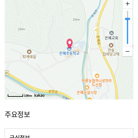
100m
주요정보
급식정보