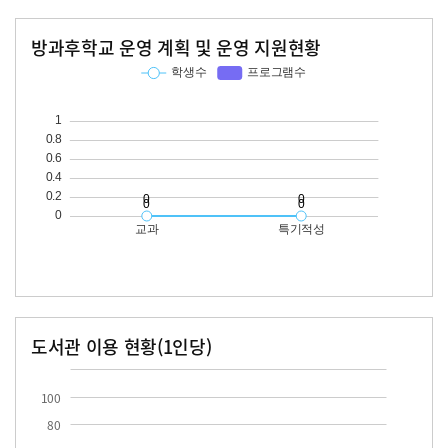
방과후학교 운영 계획 및 운영 지원현황
교과
특기적성
학생수
프로그램수
학생수
프로그램수
도서관 이용 현황(1인당)
장서수
대출자료수
100
80