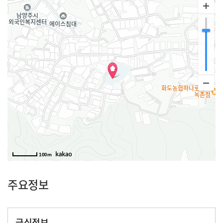
100m
주요정보
급식정보