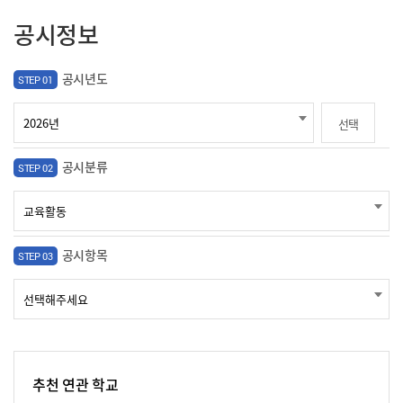
공시정보
공시년도
STEP 01
선택
공시분류
STEP 02
공시항목
STEP 03
추천 연관 학교