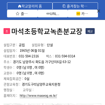
학교알리미 홈
즐겨찾는 학교 모아보기
즐겨찾기 선택
카카오톡 공유 
URL 복사
마석초등학교녹촌분교장
초
폐교
설립구분 :
공립
설립유형 :
단설
설립일자 :
1965년 06월 01일
대표번호 :
031-594-2316
팩스 :
031-594-0314
주소 :
경기도 남양주시 화도읍 가구단지6길 63-12
학생수 :
0명 (남 0명 , 여 0명)
교원수 :
0명
(남
0
명 , 여
0
명)
체육집회공간 :
0실
관할교육청 :
경기도구리남양주교육지원청
행정실 :
교무실 :
홈페이지 :
http://www.maseog.es.kr/