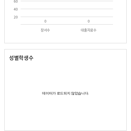
60
40
20
0
0
장서수
대출자료수
성별학생수
남자
여자
데이터가 로드되지 않았습니다.