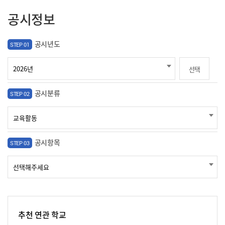
공시정보
공시년도
STEP 01
선택
공시분류
STEP 02
공시항목
STEP 03
추천 연관 학교