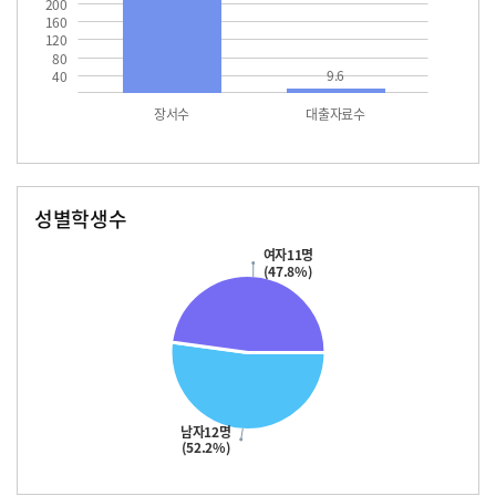
200
160
120
80
9.6
40
장서수
대출자료수
성별학생수
남자
여자
12.0
11.0
여자11명
(47.8%)
남자12명
(52.2%)