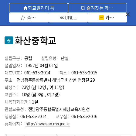
학교알리미 홈
즐겨찾는 학교 모아보기
즐겨찾기 선택
카카오톡 공유 
URL 복사
화산중학교
중
설립구분 :
공립
설립유형 :
단설
설립일자 :
1952년 04월 01일
대표번호 :
061-535-2014
팩스 :
061-535-2015
주소 :
전남광주통합특별시 해남군 화산면 연정길 29
학생수 :
23명 (남 12명 , 여 11명)
교원수 :
10명
(남
3
명 , 여
7
명)
체육집회공간 :
1실
관할교육청 :
전남광주통합특별시해남교육지원청
행정실 :
061-535-2014
교무실 :
061-535-2016
홈페이지 :
http://hwasan.ms.jne.kr