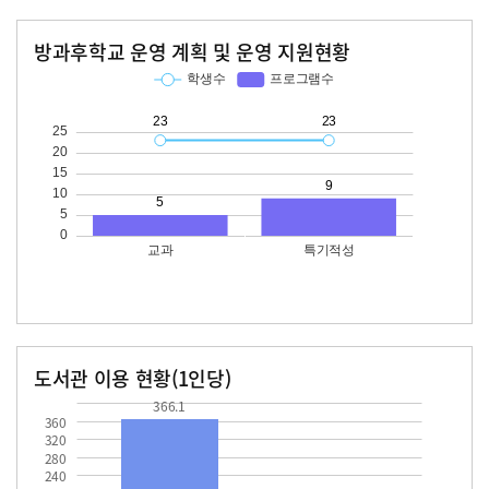
방과후학교 운영 계획 및 운영 지원현황
교과
특기적성
학생수
프로그램수
학생수
프로그램수
23
23
도서관 이용 현황(1인당)
장서수
대출자료수
366.1
366.1
360
320
280
240