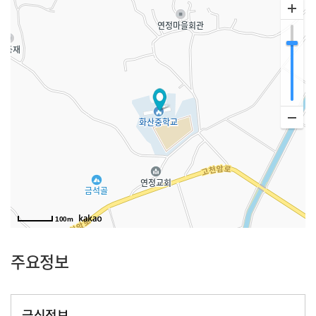
100m
주요정보
급식정보