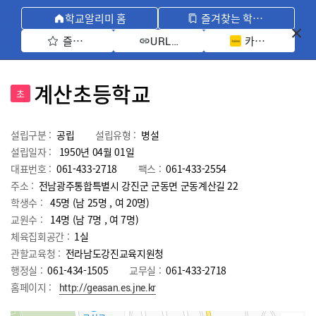
학교알리미 홈
즐겨찾는 학교 모아보기
즐겨찾기 선택
카카오톡 공유 
URL 복사
계산초등학교
초
설립구분 :
공립
설립유형 :
병설
설립일자 :
1950년 04월 01일
대표번호 :
061-433-2718
팩스 :
061-433-2554
주소 :
전남광주통합특별시 강진군 군동면 군동계산길 22
학생수 :
45명 (남 25명 , 여 20명)
교원수 :
14명
(남
7
명 , 여
7
명)
체육집회공간 :
1실
관할교육청 :
전라남도강진교육지원청
행정실 :
061-434-1505
교무실 :
061-433-2718
홈페이지 :
http://geasan.es.jne.kr