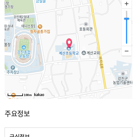
100m
주요정보
급식정보