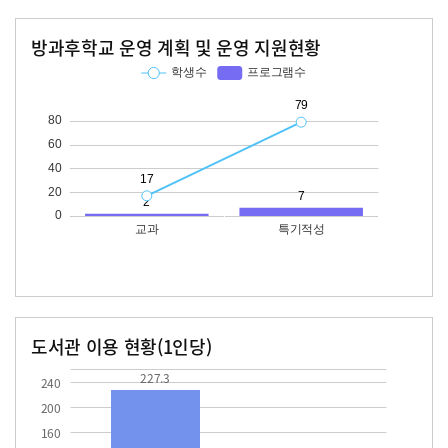
방과후학교 운영 계획 및 운영 지원현황
교과
특기적성
학생수
프로그램수
학생수
프로그램수
17
79
도서관 이용 현황(1인당)
장서수
대출자료수
227.3
227.3
240
200
160