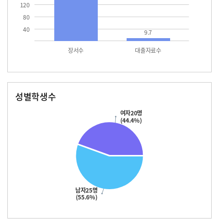
120
80
40
9.7
장서수
대출자료수
성별학생수
남자
여자
25.0
20.0
여자20명
(44.4%)
남자25명
(55.6%)