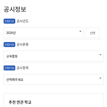
공시정보
공시년도
STEP 01
선택
공시분류
STEP 02
공시항목
STEP 03
추천 연관 학교