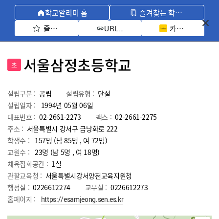
학교알리미 홈
즐겨찾는 학교 모아보기
즐겨찾기 선택
카카오톡 공유 
URL 복사
서울삼정초등학교
초
설립구분 :
공립
설립유형 :
단설
설립일자 :
1994년 05월 06일
대표번호 :
02-2661-2273
팩스 :
02-2661-2275
주소 :
서울특별시 강서구 금낭화로 222
학생수 :
157명 (남 85명 , 여 72명)
교원수 :
23명
(남
5
명 , 여
18
명)
체육집회공간 :
1실
관할교육청 :
서울특별시강서양천교육지원청
행정실 :
0226612274
교무실 :
0226612273
홈페이지 :
https://esamjeong.sen.es.kr