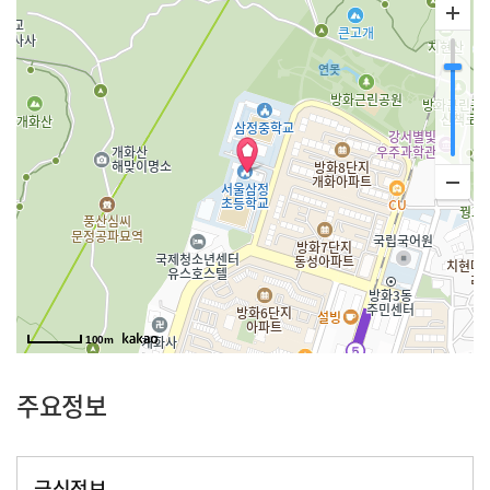
100m
주요정보
급식정보