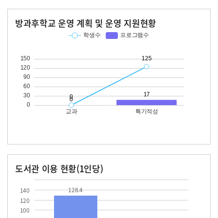
방과후학교 운영 계획 및 운영 지원현황
교과
특기적성
학생수
프로그램수
학생수
프로그램수
125
17
도서관 이용 현황(1인당)
장서수
대출자료수
128.4
54.3
128.4
140
120
100