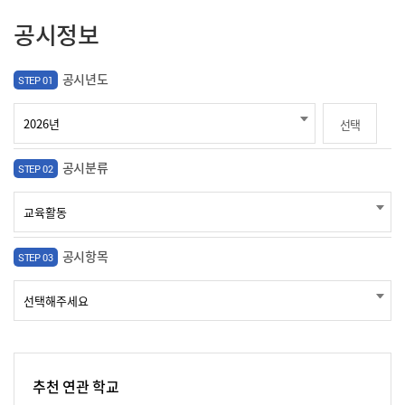
공시정보
공시년도
STEP 01
선택
공시분류
STEP 02
공시항목
STEP 03
추천 연관 학교