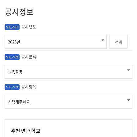
공시정보
공시년도
STEP 01
선택
공시분류
STEP 02
공시항목
STEP 03
추천 연관 학교