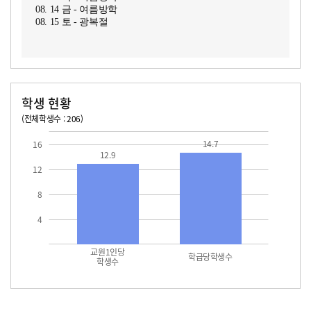
08. 14 금 - 여름방학
08. 15 토 - 광복절
학생 현황
(전체학생수 : 206)
교원1인당 학생수
학급당학생수
12.9
14.7
14.7
16
12.9
12
8
4
교원1인당
학급당학생수
학생수