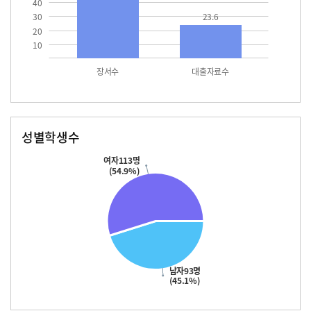
40
30
23.6
20
10
장서수
대출자료수
성별학생수
남자
여자
93.0
113.0
여자113명
(54.9%)
남자93명
(45.1%)