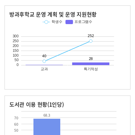
방과후학교 운영 계획 및 운영 지원현황
교과
특기적성
학생수
프로그램수
학생수
프로그램수
40
252
28
도서관 이용 현황(1인당)
장서수
대출자료수
68.3
23.6
68.3
70
60
50