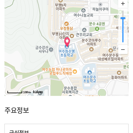
100m
주요정보
급식정보