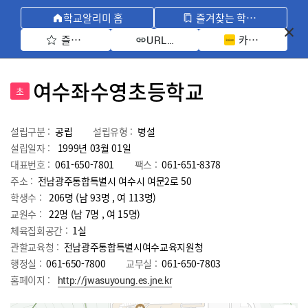
학교알리미 홈
즐겨찾는 학교 모아보기
즐겨찾기 선택
카카오톡 공유 
URL 복사
여수좌수영초등학교
초
설립구분 :
공립
설립유형 :
병설
설립일자 :
1999년 03월 01일
대표번호 :
061-650-7801
팩스 :
061-651-8378
주소 :
전남광주통합특별시 여수시 여문2로 50
학생수 :
206명 (남 93명 , 여 113명)
교원수 :
22명
(남
7
명 , 여
15
명)
체육집회공간 :
1실
관할교육청 :
전남광주통합특별시여수교육지원청
행정실 :
061-650-7800
교무실 :
061-650-7803
홈페이지 :
http://jwasuyoung.es.jne.kr