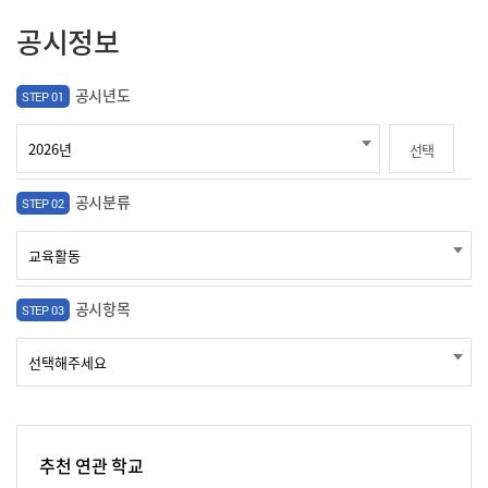
공시정보
공시년도
STEP 01
선택
공시분류
STEP 02
공시항목
STEP 03
추천 연관 학교