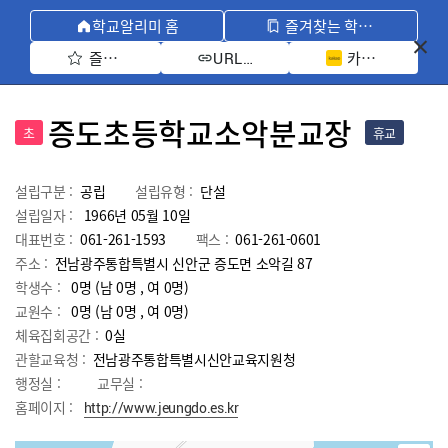
학교알리미 홈
즐겨찾는 학교 모아보기
즐겨찾기 선택
카카오톡 공유 
URL 복사
증도초등학교소악분교장
초
휴교
설립구분 :
공립
설립유형 :
단설
설립일자 :
1966년 05월 10일
대표번호 :
061-261-1593
팩스 :
061-261-0601
주소 :
전남광주통합특별시 신안군 증도면 소악길 87
학생수 :
0명 (남 0명 , 여 0명)
교원수 :
0명
(남
0
명 , 여
0
명)
체육집회공간 :
0실
관할교육청 :
전남광주통합특별시신안교육지원청
행정실 :
교무실 :
홈페이지 :
http://www.jeungdo.es.kr