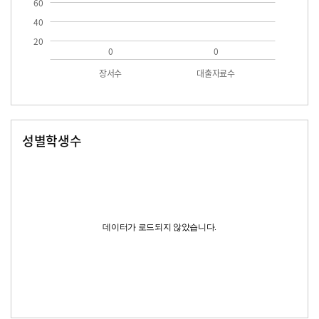
60
40
20
0
0
장서수
대출자료수
성별학생수
남자
여자
데이터가 로드되지 않았습니다.