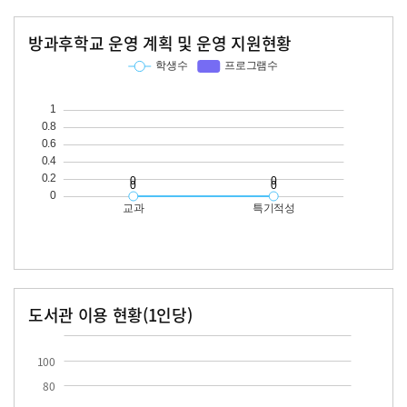
방과후학교 운영 계획 및 운영 지원현황
교과
특기적성
학생수
프로그램수
학생수
프로그램수
도서관 이용 현황(1인당)
장서수
대출자료수
100
80