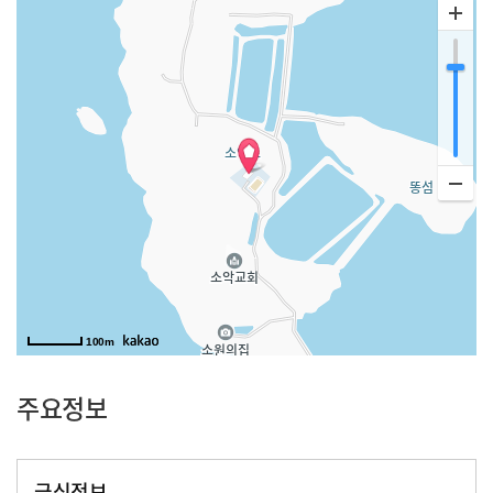
100m
주요정보
급식정보