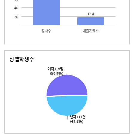
40
17.4
20
장서수
대출자료수
성별학생수
남자
여자
111.0
115.0
여자115명
(50.9%)
남자111명
(49.1%)