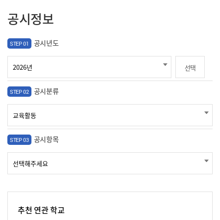
공시정보
공시년도
STEP 01
선택
공시분류
STEP 02
공시항목
STEP 03
추천 연관 학교