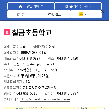
학교알리미 홈
즐겨찾는 학교 모아보기
즐겨찾기 선택
카카오톡 공유 
URL 복사
칠금초등학교
초
설립구분 :
공립
설립유형 :
단설
설립일자 :
1999년 03월 01일
대표번호 :
043-848-0997
팩스 :
043-844-6420
주소 :
충청북도 충주시 칠금18길 21
학생수 :
226명 (남 111명 , 여 115명)
교원수 :
31명
(남
6
명 , 여
25
명)
체육집회공간 :
1실
관할교육청 :
충청북도충주교육지원청
행정실 :
043-851-5810
교무실 :
043-848-0997
홈페이지 :
http://school.cbe.go.kr/chilgum-e