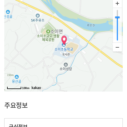
100m
주요정보
급식정보