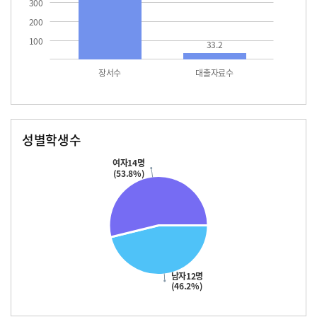
300
200
100
33.2
장서수
대출자료수
성별학생수
남자
여자
12.0
14.0
여자14명
(53.8%)
남자12명
(46.2%)