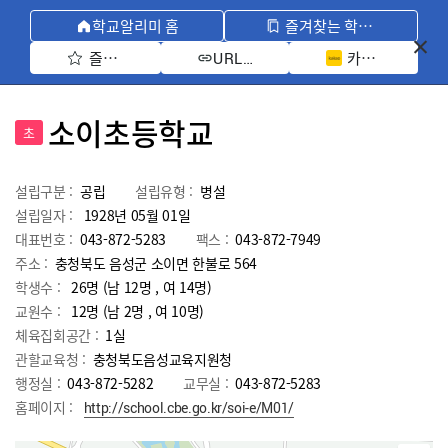
학교알리미 홈
즐겨찾는 학교 모아보기
즐겨찾기 선택
카카오톡 공유 
URL 복사
소이초등학교
초
설립구분 :
공립
설립유형 :
병설
설립일자 :
1928년 05월 01일
대표번호 :
043-872-5283
팩스 :
043-872-7949
주소 :
충청북도 음성군 소이면 한불로 564
학생수 :
26명 (남 12명 , 여 14명)
교원수 :
12명
(남
2
명 , 여
10
명)
체육집회공간 :
1실
관할교육청 :
충청북도음성교육지원청
행정실 :
043-872-5282
교무실 :
043-872-5283
홈페이지 :
http://school.cbe.go.kr/soi-e/M01/