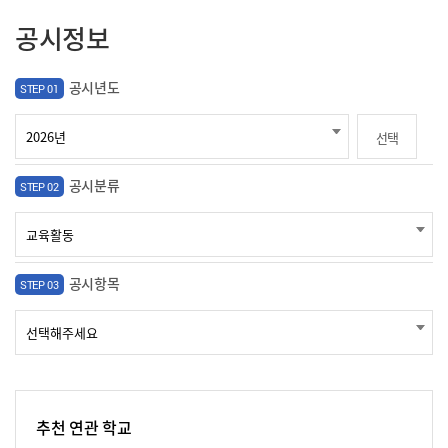
공시정보
공시년도
STEP 01
선택
공시분류
STEP 02
공시항목
STEP 03
추천 연관 학교