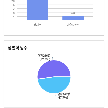
20
16
12
8
4.8
4
장서수
대출자료수
성별학생수
남자
여자
243.0
266.0
여자266명
(52.3%)
남자243명
(47.7%)