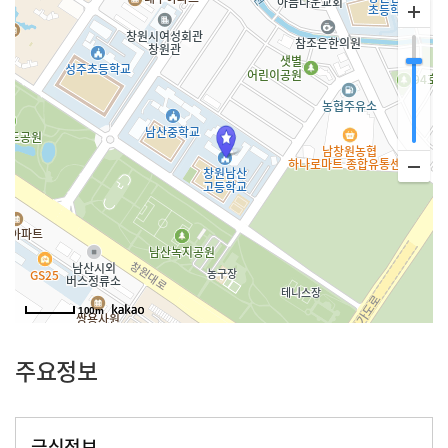
100m
주요정보
급식정보