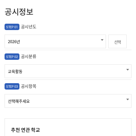
공시정보
공시년도
STEP 01
선택
공시분류
STEP 02
공시항목
STEP 03
추천 연관 학교