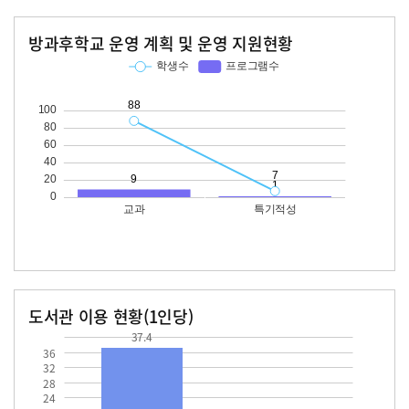
방과후학교 운영 계획 및 운영 지원현황
교과
특기적성
학생수
프로그램수
학생수
프로그램수
88
도서관 이용 현황(1인당)
장서수
대출자료수
37.4
37.4
36
32
28
24