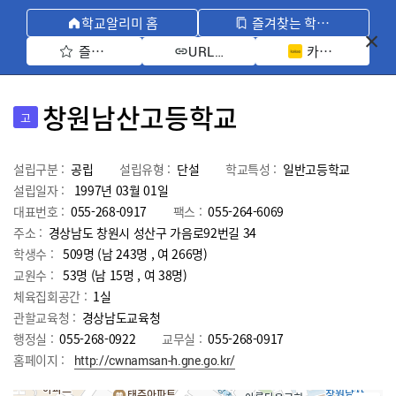
학교알리미 홈
즐겨찾는 학교 모아보기
즐겨찾기 선택
카카오톡 공유 
URL 복사
창원남산고등학교
고
설립구분 :
공립
설립유형 :
단설
학교특성 :
일반고등학교
설립일자 :
1997년 03월 01일
대표번호 :
055-268-0917
팩스 :
055-264-6069
주소 :
경상남도 창원시 성산구 가음로92번길 34
학생수 :
509명 (남 243명 , 여 266명)
교원수 :
53명
(남
15
명 , 여
38
명)
체육집회공간 :
1실
관할교육청 :
경상남도교육청
행정실 :
055-268-0922
교무실 :
055-268-0917
홈페이지 :
http://cwnamsan-h.gne.go.kr/